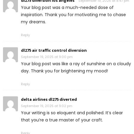
dl275 diversion los angeles
September 19, 2025 at 8:47 pm
Your blog post was a much-needed dose of
inspiration. Thank you for motivating me to chase
my dreams.
Reply
dl275 air traffic control diversion
September 19, 2025 at 9:00 pm
Your blog post was like a ray of sunshine on a cloudy
day. Thank you for brightening my mood!
Reply
delta airlines dl275 diverted
September 19, 2025 at 9:02 pm
Your writing is so eloquent and polished. It’s clear
that you’re a true master of your craft.
Reply