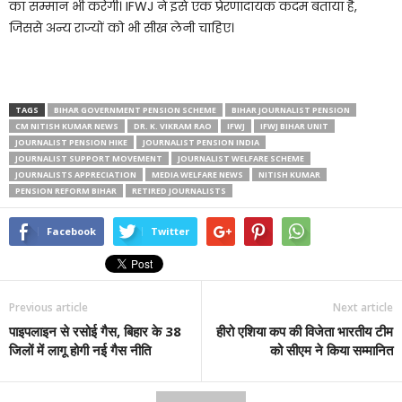
का सम्मान भी करेगी। IFWJ ने इसे एक प्रेरणादायक कदम बताया है,
जिससे अन्य राज्यों को भी सीख लेनी चाहिए।
TAGS
BIHAR GOVERNMENT PENSION SCHEME
BIHAR JOURNALIST PENSION
CM NITISH KUMAR NEWS
DR. K. VIKRAM RAO
IFWJ
IFWJ BIHAR UNIT
JOURNALIST PENSION HIKE
JOURNALIST PENSION INDIA
JOURNALIST SUPPORT MOVEMENT
JOURNALIST WELFARE SCHEME
JOURNALISTS APPRECIATION
MEDIA WELFARE NEWS
NITISH KUMAR
PENSION REFORM BIHAR
RETIRED JOURNALISTS
Facebook
Twitter
Previous article
Next article
पाइपलाइन से रसोई गैस, बिहार के 38
हीरो एशिया कप की विजेता भारतीय टीम
जिलों में लागू होगी नई गैस नीति
को सीएम ने किया सम्मानित