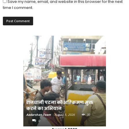
Save my name, email, and website in this browser for the next
time I comment.
मुक्त
दियारा के लोगों के लिए फ्री स्टीमर सेवा
भाजपा के ग
30
Aadarshan Team
-
August 4, 2026
44
Aadarshan T
0
0