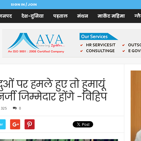
SIGN IN / JOIN
जनपद
देश-दुनिया
पड़ताल
मंथन
मार्केट महिमा
ग्ल
दुओं पर हमले हुए तो हुमायूं
ी जिम्मेदार होंगे -विहिप
325
0
er