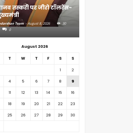
ानव तस्करी पर जीरो टॉलरेंस-
संत रविदास के संदे
ुख्यमंत्री
गांव तक पहुंचाएंगे
darshan Team
-
August 8, 2026
30
Aadarshan Team
-
August 7, 
0
0
August 2026
T
W
T
F
S
S
1
2
4
5
6
7
8
9
11
12
13
14
15
16
18
19
20
21
22
23
25
26
27
28
29
30