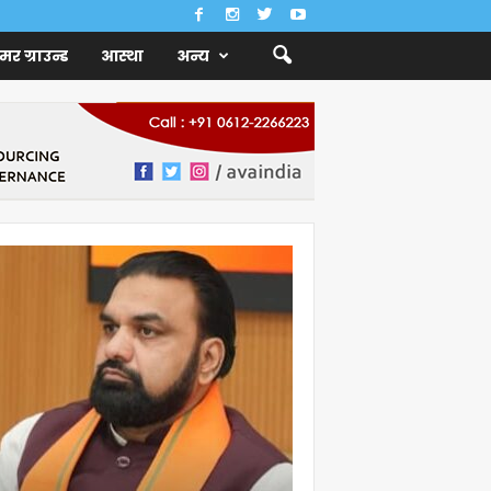
ैमर ग्राउन्ड
आस्था
अन्य