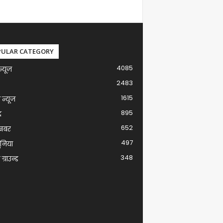
PULAR CATEGORY
4085
न्यूज़
2483
1615
ग न्यूज
895
द
652
खबर
497
ुनिया
348
ग्राउन्ड