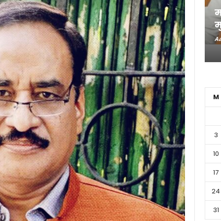
म
म
Aa
M
3
10
17
24
31