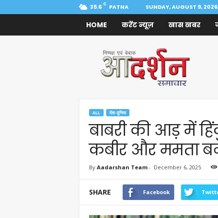
C
35.6
PATNA
SUNDAY, AUGUST 9, 2026
HOME
करेंट न्यूज़
खास खबर
Aadarshan
Samachar
ALL
देश-दुनिया
बाबरी की आड़ में हिं
कबीर और ममता बनर्ज
By
Aadarshan Team
-
December 6, 2025
SHARE
Facebook
Twitt