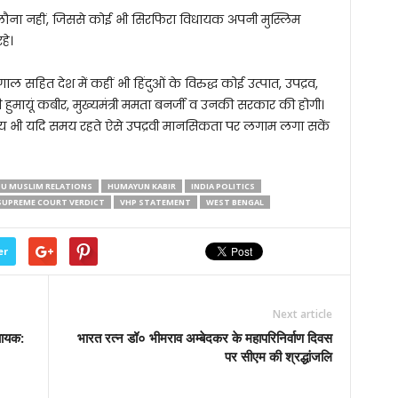
लौना नहीं, जिससे कोई भी सिरफिरा विधायक अपनी मुस्लिम
हे।
गाल सहित देश में कहीं भी हिंदुओं के विरुद्ध कोई उत्पात, उपद्रव,
ी हुमायूं कबीर, मुख्यमंत्री ममता बनर्जी व उनकी सरकार की होगी।
महोदय भी यदि समय रहते ऐसे उपद्रवी मानसिकता पर लगाम लगा सकें
U MUSLIM RELATIONS
HUMAYUN KABIR
INDIA POLITICS
SUPREME COURT VERDICT
VHP STATEMENT
WEST BENGAL
er
Next article
चायक:
भारत रत्न डॉ० भीमराव अम्बेदकर के महापरिनिर्वाण दिवस
पर सीएम की श्रद्धांजलि