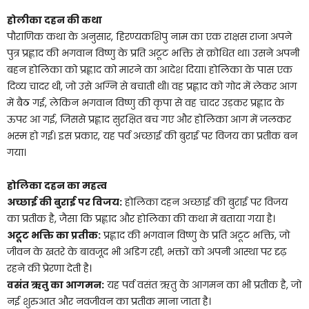
होलीका दहन की कथा
पौराणिक कथा के अनुसार, हिरण्यकशिपु नाम का एक राक्षस राजा अपने
पुत्र प्रह्लाद की भगवान विष्णु के प्रति अटूट भक्ति से क्रोधित था। उसने अपनी
बहन होलिका को प्रह्लाद को मारने का आदेश दिया। होलिका के पास एक
दिव्य चादर थी, जो उसे अग्नि से बचाती थी। वह प्रह्लाद को गोद में लेकर आग
में बैठ गई, लेकिन भगवान विष्णु की कृपा से वह चादर उड़कर प्रह्लाद के
ऊपर आ गई, जिससे प्रह्लाद सुरक्षित बच गए और होलिका आग में जलकर
भस्म हो गई। इस प्रकार, यह पर्व अच्छाई की बुराई पर विजय का प्रतीक बन
गया।
होलिका दहन का महत्व
अच्छाई की बुराई पर विजय:
होलिका दहन अच्छाई की बुराई पर विजय
का प्रतीक है, जैसा कि प्रह्लाद और होलिका की कथा में बताया गया है।
अटूट भक्ति का प्रतीक:
प्रह्लाद की भगवान विष्णु के प्रति अटूट भक्ति, जो
जीवन के खतरे के बावजूद भी अडिग रही, भक्तों को अपनी आस्था पर दृढ़
रहने की प्रेरणा देती है।
वसंत ऋतु का आगमन:
यह पर्व वसंत ऋतु के आगमन का भी प्रतीक है, जो
नई शुरुआत और नवजीवन का प्रतीक माना जाता है।