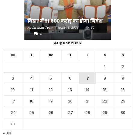
राजधानी प
बिहार में 51,600 करोड़ का होगा निवेश
करने का
Aadarshan Team
-
August 6, 2026
32
Aadarshan T
0
0
August 2026
M
T
W
T
F
S
S
1
2
3
4
5
6
7
8
9
10
11
12
13
14
15
16
17
18
19
20
21
22
23
24
25
26
27
28
29
30
31
« Jul