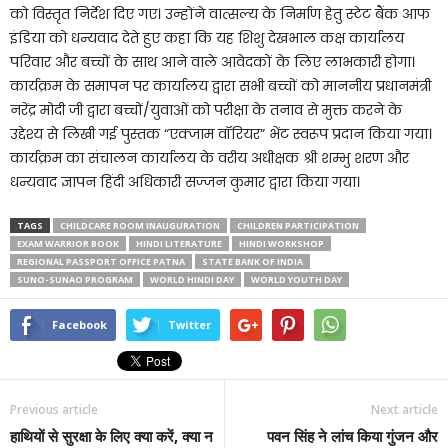
को विस्तृत निर्देश दिए गए। उन्होंने वात्सल्य के निर्माण हेतु स्टेट बैंक आफ
इंडिया को धन्यवाद देते हुए कहा कि यह शिशु देखभाल कक्ष कार्यालय
परिवार और बच्चों के साथ आने वाले आवेदकों के लिए लाभकारी होगा।
कार्यक्रम के समापन पर कार्यालय द्वारा सभी बच्चों को माननीय प्रधानमंत्री
नरेंद्र मोदी जी द्वारा बच्चों/युवाओं को परीक्षा के तनाव से मुक्त करने के
उद्देश्य से लिखी गई पुस्तक “एक्जाम वॉरियर” भेंट स्वरूप प्रदान किया गया।
कार्यक्रम का संचालन कार्यालय के वरीय अधीक्षक श्री शम्भु शरण और
धन्यवाद ज्ञापन हिंदी अधिकारी सज्जन कुमार द्वारा किया गया।
TAGS
CHILDCARE ROOM INAUGURATION
CHILDREN PARTICIPATION
EXAM WARRIOR BOOK
HINDI LITERATURE
HINDI WORKSHOP
REGIONAL PASSPORT OFFICE PATNA
STATE BANK OF INDIA
SUNO-SUNAO PROGRAM
WORLD HINDI DAY
WORLD YOUTH DAY
Facebook
Twitter
Previous article
Next article
हाथियों से सुरक्षा के लिए क्या करें, क्या न
पवन सिंह ने लांच किया गुंजन और