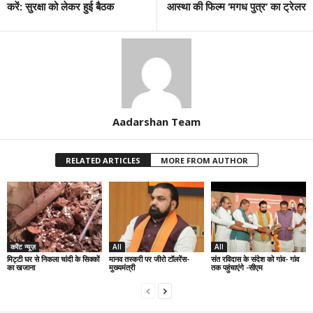
करें: सुरक्षा को लेकर हुई बैठक
आस्था की फिल्म ‘मगध पुत्र’ का ट्रेलर
Aadarshan Team
RELATED ARTICLES
MORE FROM AUTHOR
करेंट न्यूज़
All
All
मिट्टी घर से निकला चांदी के सिक्कों
मानव तस्करी पर जीरो टॉलरेंस-
संत रविदास के संदेश को गांव- गांव
का खजाना
मुख्यमंत्री
तक पहुंचाएंगे -सीएम