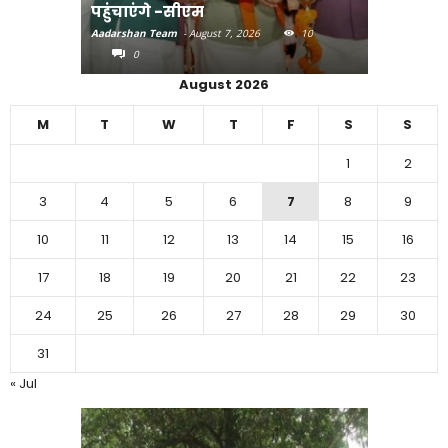
पहुंचाएंगे -सीएम
बिहार में 
Aadarshan Team
-
August 7, 2026
10
Aadarshan T
0
0
August 2026
M
T
W
T
F
S
S
1
2
3
4
5
6
7
8
9
10
11
12
13
14
15
16
17
18
19
20
21
22
23
24
25
26
27
28
29
30
31
« Jul