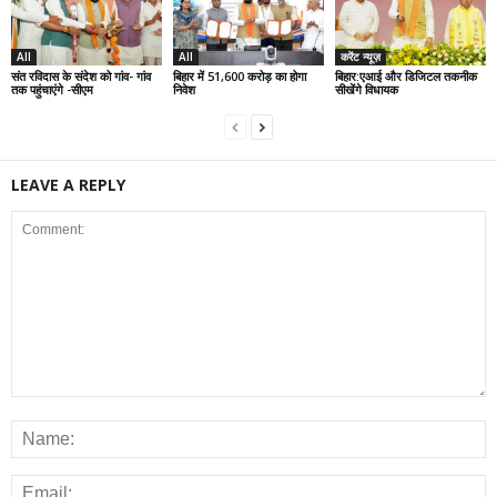
All
All
करेंट न्यूज़
संत रविदास के संदेश को गांव- गांव
बिहार में 51,600 करोड़ का होगा
बिहार:एआई और डिजिटल तकनीक
तक पहुंचाएंगे -सीएम
निवेश
सीखेंगे विधायक
LEAVE A REPLY