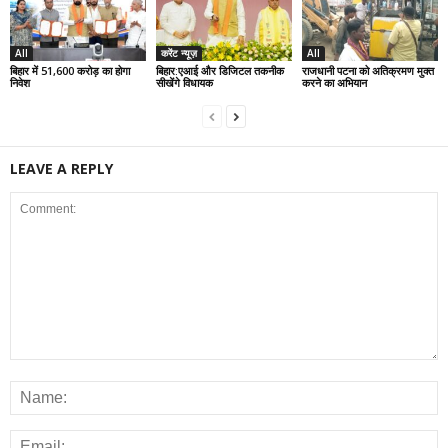
All
करेंट न्यूज़
All
बिहार में 51,600 करोड़ का होगा
बिहार:एआई और डिजिटल तकनीक
राजधानी पटना को अतिक्रमण मुक्त
निवेश
सीखेंगे विधायक
करने का अभियान
LEAVE A REPLY