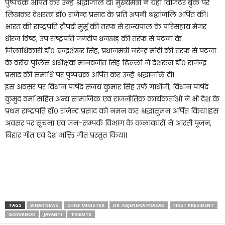
पुष्पचक्र अर्पित कर उन्हें श्रद्धांजलि दी। मुख्यमंत्री ने यहां विजिटर बुक पर
लिखकर देशरत्न डॉ० राजेन्द्र प्रसाद के प्रति अपनी श्रद्धांजलि अर्पित की।
भारत की राष्ट्रपति द्रौपदी मुर्मू की तरफ से राज्यपाल के परिसहाय मेजर
धीरज विष्ट, उप राष्ट्रपति जगदीप धनखड़ की तरफ से पटना के
जिलाधिकारी डॉ० चन्द्रशेखर सिंह, प्रधानमंत्री नरेन्द्र मोदी की तरफ से पटना
के वरीय पुलिस अधीक्षक मानवजीत सिंह ढिल्लो ने देशरत्न डॉ० राजेन्द्र
प्रसाद की समाधि पर पुष्पचक्र अर्पित कर उन्हें श्रद्धांजलि दी।
इस अवसर पर विधान पार्षद संजय कुमार सिंह उर्फ गांधीजी, विधान पार्षद
कुमुद वर्मा सहित अन्य सामाजिक एवं राजनीतिक कार्यकर्ताओं ने भी देश के
प्रथम राष्ट्रपति डॉ० राजेन्द्र प्रसाद को नमन कर श्रद्धासुमन अर्पित किया।इस
अवसर पर सूचना एवं जन-सम्पर्क विभाग के कलाकारों ने आरती पूजन,
बिहार गीत एवं देश भक्ति गीत प्रस्तुत किया।
TAGS
BIHAR NEWS
CHIEF MINISTER
DR. RAJENDRA PRASAD
FIRST PRESIDENT
GOVERNOR
JAYANTI
TRIBUTE