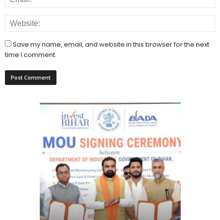
Save my name, email, and website in this browser for the next
time I comment.
राजधानी प