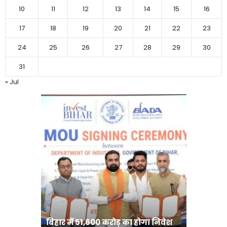
10
11
12
13
14
15
16
17
18
19
20
21
22
23
24
25
26
27
28
29
30
31
« Jul
बिहार:ए
बिहार में 51,600 करोड़ का होगा निवेश
सीखेंगे 