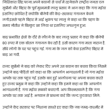
निशिकांत सिंह.पटना.अपने बयानों से चर्चा में रहनेवाले राष्ट्रीय जनता दल
सुप्रीमो और बिहार के पूर्व मुख्यमंत्री लालू प्रसाद ने आज कहा कि गंगा मईया
इसलिए क्रोधित हैं क्योंकि बीजेपी की केंद्र-सरकार गंगाजल बेचने
लगी.इससे पहले बिहार में आई भूकंप पर लालू ने कहा था कि ग्रहण के
समय नीतीश ने बिस्कुट खा लिया था इसलिए अपशगुन हुआ.
बाढ़ प्रभावित क्षेत्रों के दौरे से लौटने के बाद लालू प्रसाद ने कहा कि बीजेपी
80 रूपए में एक बोतल गंगाजल बेच रही है. इसी कारण गंगा माता नाराज है.
सीधे लोगों के घर पर पहुंच गई. गंगा मां के जल को बेचा इसलिए बिहार में
बाढ़ आ गयी.
राजद सुप्रीमो ने बाढ़ को लेकर दिए अपने उस बयान का बचाव किया जिसमें
उन्होंने बाढ़ पीड़ितों को कहा था कि आपलोग भाग्यशाली है जो गंगा मईया
आपके घर तक पहुंच गई. इसके बाद हुई आलोचना पर अपना बचाव करते
हुए राजद प्रमुख ने कहा कि उन्होंने कहा कि हमने कहा था कि आपलोग
भाग्यशाली है. गंगा मईया सबको बचाएगी. आप किस्मतवाले है कि गंगा
आपके घर तक आई है. भगवान से प्राथना करें कि जल्द छुटकारा मिले.
उन्होंने केंद्र सरकार पर निशाना साधते हुए कहा कि जब जम्मू-कश्मीर में