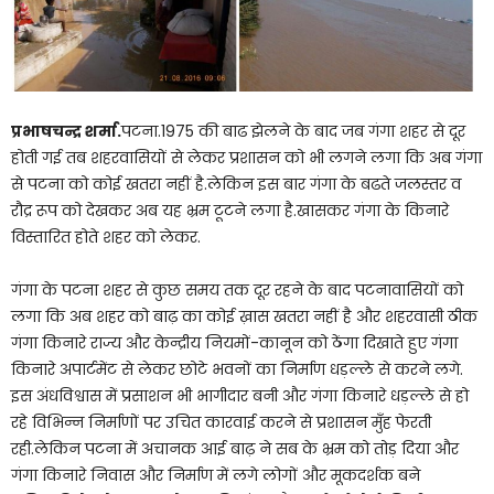
प्रभाषचन्द्र शर्मा.
पटना.1975 की बाढ झेलने के बाद जब गंगा शहर से दूर
होती गई तब शहरवासियों से लेकर प्रशासन को भी लगने लगा कि अब गंगा
से पटना को कोई खतरा नहीं है.लेकिन इस बार गंगा के बढते जलस्तर व
रौद्र रूप को देखकर अब यह भ्रम टूटने लगा है.खासकर गंगा के किनारे
विस्तारित होते शहर को लेकर.
गंगा के पटना शहर से कुछ समय तक दूर रहने के बाद पटनावासियों को
लगा कि अब शहर को बाढ़ का कोई ख़ास खतरा नहीं है और शहरवासी ठीक
गंगा किनारे राज्य और केन्द्रीय नियमों-कानून को ठेंगा दिखाते हुए गंगा
किनारे अपार्टमेंट से लेकर छोटे भवनों का निर्माण धड़ल्ले से करने लगे.
इस अंधविश्वास में प्रसाशन भी भागीदार बनी और गंगा किनारे धड़ल्ले से हो
रहे विभिन्न निर्माणों पर उचित कारवाई करने से प्रशासन मुँह फेरती
रही.लेकिन पटना में अचानक आई बाढ़ ने सब के भ्रम को तोड़ दिया और
गंगा किनारे निवास और निर्माण में लगे लोगों और मूकदर्शक बने