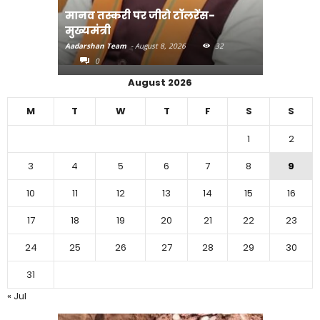
मानव तस्करी पर जीरो टॉलरेंस-
संत रविदा
मुख्यमंत्री
पहुंचाएंग
Aadarshan Team
-
August 8, 2026
32
Aadarshan T
0
0
August 2026
M
T
W
T
F
S
S
1
2
3
4
5
6
7
8
9
10
11
12
13
14
15
16
17
18
19
20
21
22
23
24
25
26
27
28
29
30
31
« Jul