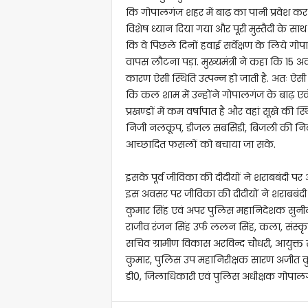
कि गोपालगंज शहर में बाढ़ का पानी प्रवेश कर
विशेष ध्यान दिया गया और पूरी मुस्तैदी के सा
कि वे पिछले दिनों हवाई सर्वेक्षण के लिये गोप
वापस लौटना पड़ा. मुख्यमंत्री ने कहा कि 15 अक
कारण ऐसी स्थिति उत्पन्न हो जाती है. अतः ऐसी 
कि कल शाम में उन्होंने गोपालगंज के बाढ़ एवं
प्रखण्डों में कम वर्षापात है और वहां सूखे की स्
निजी नलकूप, डीजल सबसिडी, बिजली की निर्बाध आ
आच्छादित फसलों को बचाया जा सके.
इसके पूर्व जीविका की दीदीयों ने शराबबंदी 
इस अवसर पर जीविका की दीदीयों ने शराबबंदी प
कुमार सिंह एवं अपर पुलिस महानिदेशक सुनी
राजीव रंजन सिंह उर्फ ललन सिंह, कला, संस्कृति 
सचिव ग्रामीण विकास अरविन्द चौधरी, आयुक्त सा
कुमार, पुलिस उप महानिरीक्षक सारण अजीत क
डी0, जिलाधिकारी एवं पुलिस अधीक्षक गोपालग