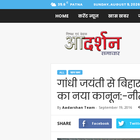
C
35.6
PATNA
SUNDAY, AUGUST 9, 2026
HOME
करेंट न्यूज़
खास खबर
Aadarshan
Samachar
ALL
खास खबर
गांधी जयंती से बिहा
का नया कानून:-नी
By
Aadarshan Team
-
September 19, 2016
SHARE
Facebook
Twitt