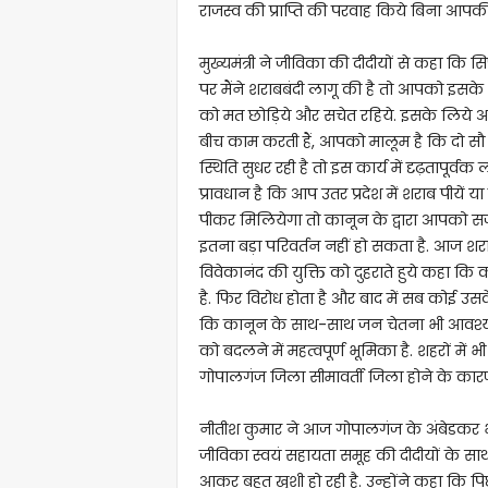
राजस्व की प्राप्ति की परवाह किये बिना आप
मुख्यमंत्री ने जीविका की दीदीयों से कहा क
पर मैंने शराबबंदी लागू की है तो आपको इसके
को मत छोड़िये और सचेत रहिये. इसके लिये आप
बीच काम करती हैं, आपको मालूम है कि दो सौ र
स्थिति सुधर रही है तो इस कार्य में दृढ़तापूर्वक
प्रावधान है कि आप उतर प्रदेश में शराब पीयें या
पीकर मिलियेगा तो कानून के द्वारा आपको सजा
इतना बड़ा परिवर्तन नहीं हो सकता है. आज शराबब
विवेकानंद की युक्ति को दुहराते हुये कहा क
है. फिर विरोध होता है और बाद में सब कोई उसके
कि कानून के साथ-साथ जन चेतना भी आवश्यक 
को बदलने में महत्वपूर्ण भूमिका है. शहरों में 
गोपालगंज जिला सीमावर्ती जिला होने के का
नीतीश कुमार ने आज गोपालगंज के अंबेडकर भवन
जीविका स्वयं सहायता समूह की दीदीयों के साथ 
आकर बहुत खुशी हो रही है. उन्होंने कहा कि प