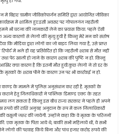
त्यु हो गयी.
ें बिहार ग्रामीण जीविकोपार्जन समिति द्वारा आयोजित जीविका
 कार्यक्रम में शामिल हुए.इसी अवसर पर गोपालगंज जहरीली
ि हमने भी घटना की जानकारी लेने का प्रयास किया. पहले ऐसी
य कारणों से लेागों की मृत्यु हुयी है किन्तु मेरे मन को संतोष
या कि मीडिया द्वारा लोगों का जो बाइट लिया गया है, उसे प्राप्त
 रिपोर्ट में भले ही यह प्रतिवेदित हो कि जहरीली शराब से मौत नहीं
ण तथा पेट खाली हो जाने के कारण शराब की पुष्टि न हो. किन्तु
ो आखिर क्या कारण है कि इतनी मौत हुयी.कुछ लेागों ने तो डर के
 मृतकों के शराब पीने के कारण उन पर भी कार्रवाई न हो.
 काण्ड के मामले में पुलिस अनुसंधान कर रही है. मृतकों के
कराने हेतु जिलाधिकारी ने पब्लिक डिमाण्ड एक्ट के तहत
ुछ समय लग सकता है किन्तु इस बीच राज्य सरकार ने पहले ही अपने
ख रूपये की राशि अनुग्रह अनुदान के रूप में कल जिलाधिकारी
शि की वसूली जरूर की जायेगी. उन्होंने कहा कि वे मृतक के परिजनों
की. एक मृतक के पिता आये थे, बाकी सभी महिलायें थीं, वे सभी
 मैंने लोगों की परवाह किये बिना और पांच हजार करोड़ रूपये की