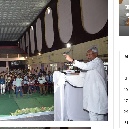
म
म
Aa
M
3
10
17
24
31