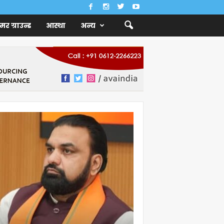
ैमर ग्राउन्ड
आस्था
अन्य