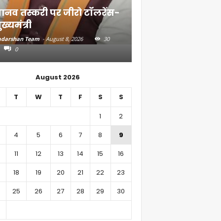
ानव तस्करी पर जीरो टॉलरेंस-
संत रविदास के संदे
ुख्यमंत्री
गांव तक पहुंचाएंगे
darshan Team
-
August 8, 2026
30
Aadarshan Team
-
August 7, 
0
0
August 2026
T
W
T
F
S
S
1
2
4
5
6
7
8
9
11
12
13
14
15
16
18
19
20
21
22
23
25
26
27
28
29
30