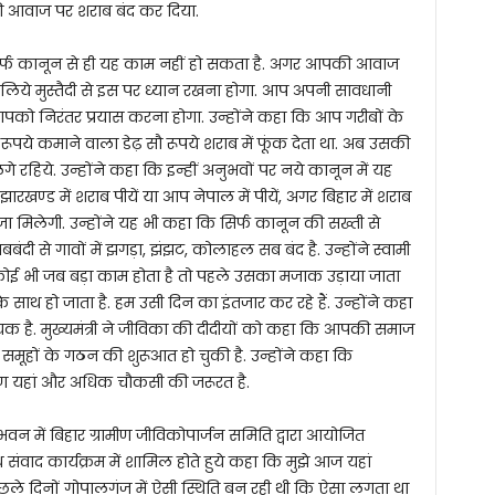
की आवाज पर शराब बंद कर दिया.
ि सिर्फ कानून से ही यह काम नहीं हो सकता है. अगर आपकी आवाज
 लिये मुस्तैदी से इस पर ध्यान रखना होगा. आप अपनी सावधानी
को निरंतर प्रयास करना होगा. उन्होंने कहा कि आप गरीबों के
ूपये कमाने वाला डेढ़ सौ रूपये शराब में फूंक देता था. अब उसकी
 लगे रहिये. उन्होंने कहा कि इन्हीं अनुभवों पर नये कानून में यह
 झारखण्ड में शराब पीयें या आप नेपाल में पीयें, अगर बिहार में शराब
 मिलेगी. उन्होंने यह भी कहा कि सिर्फ कानून की सख्ती से
ंदी से गावों में झगड़ा, झंझट, कोलाहल सब बंद है. उन्होंने स्वामी
ि कोई भी जब बड़ा काम होता है तो पहले उसका मजाक उड़ाया जाता
 साथ हो जाता है. हम उसी दिन का इंतजार कर रहे हैं. उन्होंने कहा
है. मुख्यमंत्री ने जीविका की दीदीयों को कहा कि आपकी समाज
भी समूहों के गठन की शुरूआत हो चुकी है. उन्होंने कहा कि
रण यहां और अधिक चौकसी की जरूरत है.
 में बिहार ग्रामीण जीविकोपार्जन समिति द्वारा आयोजित
संवाद कार्यक्रम में शामिल होते हुये कहा कि मुझे आज यहां
िछले दिनों गोपालगंज में ऐसी स्थिति बन रही थी कि ऐसा लगता था