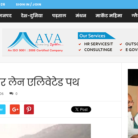
026
SIGN IN / JOIN
जनपद
देश-दुनिया
पड़ताल
मंथन
मार्केट महिमा
ग्ल
ोर लेन एलिवेटेड पथ
06
0
er