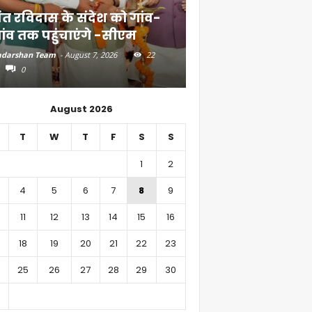
ंत रविदास के संदेश को गांव-
बिहार में 51,600 कर
ांव तक पहुंचाएंगे -सीएम
निवेश
darshan Team
-
August 7, 2026
22
Aadarshan Team
-
August 6, 
0
0
August 2026
T
W
T
F
S
S
1
2
4
5
6
7
8
9
11
12
13
14
15
16
18
19
20
21
22
23
25
26
27
28
29
30