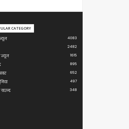
PULAR CATEGORY
4083
न्यूज़
2482
1615
ग न्यूज
895
द
652
खबर
497
ुनिया
348
ग्राउन्ड