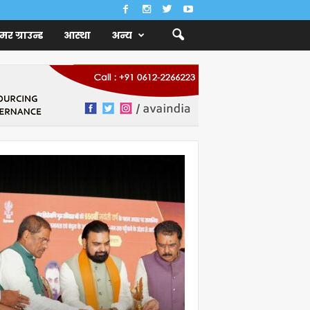
ैमर ग्राउन्ड
आस्था
अन्य