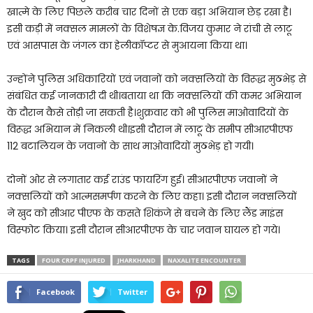
खात्मे के लिए पिछले करीब चार दिनों से एक बड़ा अभियान छेड़ रखा है।
इसी कड़ी में नक्सल मामलों के विशेषज्ञ के.विजय कुमार ने रांची से लाटू
एवं आसपास के जंगल का हेलीकॉप्टर से मुआयना किया था।
उन्होंने पुलिस अधिकारियों एवं जवानों को नक्सलियों के विरूद्ध मुठभेड़ से
संबंधित कई जानकारी दी थी।बताया था कि नक्सलियों की कमर अभियान
के दौरान कैसे तोड़ी जा सकती है।शुक्रवार को भी पुलिस माओवादियों के
विरूद्ध अभियान में निकली थी।इसी दौरान में लाटू के समीप सीआरपीएफ
112 बटालियन के जवानों के साथ माओवादियों मुठभेड़ हो गयी।
दोनों ओर से लगातार कई राउंड फायरिंग हुई। सीआरपीएफ जवानों ने
नक्सलियों को आत्मसमर्पण करने के लिए कहा। इसी दौरान नक्सलियों
ने खुद को सीआर पीएफ के कसते शिकंजे से बचने के लिए लैंड माइंस
विस्फोट किया। इसी दौरान सीआरपीएफ के चार जवान घायल हो गये।
TAGS
FOUR CRPF INJURED
JHARKHAND
NAXALITE ENCOUNTER
Facebook
Twitter