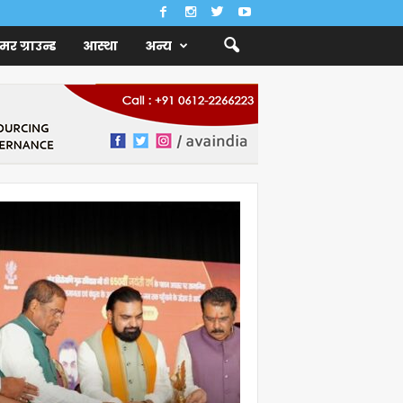
ैमर ग्राउन्ड
आस्था
अन्य