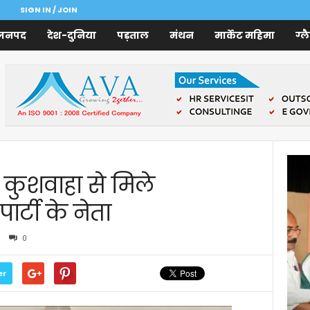
SIGN IN / JOIN
जनपद
देश-दुनिया
पड़ताल
मंथन
मार्केट महिमा
ग्ल
र कुशवाहा से मिले
र्टी के नेता
0
er