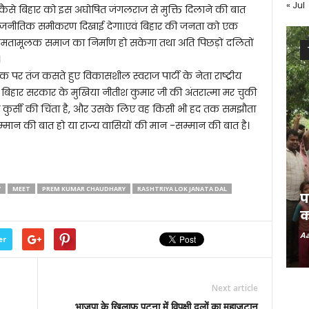
« Jul
ि कैसे बिहार को इस अघोषित जंगलराज से मुक्ति दिलाने की बात
त राजनीतिक समीकरण दिखाई देगा।एवं बिहार की जनता को एक
ं समतामूलक समाज का निर्माण हो सकेगा तथा अति पिछड़ों दलितों
।
 पर तंज कसते हुए विकासशील स्वराज पार्टी के नेता राष्ट्रीय
, बिहार सरकार के मुखिया नीतीश कुमार जी की अंतरात्मा मर चुकी
र्फ अपनी कुर्सी की चिंता है, और उसके लिए वह किसी भी हद तक समझौता
सम्मान की बात हो या राज्य वासियों की मान -सम्मान की बात है।
Y
MEET
PREM KUMAR CHAUDHARY
RASHTRIYA LOK JANATA DAL
प
क
Aa
er
Next article
भाजपा के खिलाफ पटना में विपक्षी दलों का महाजुटान