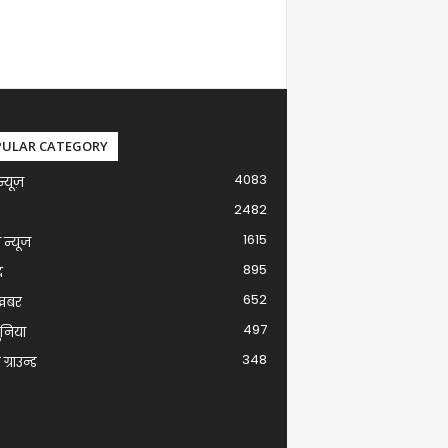
PULAR CATEGORY
4083
न्यूज़
2482
1615
ग न्यूज
895
द
652
खबर
497
ुनिया
348
ग्राउन्ड