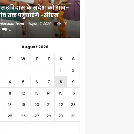
ंत रविदास के संदेश को गांव-
बिहार में 51,600 कर
ांव तक पहुंचाएंगे -सीएम
निवेश
darshan Team
-
August 7, 2026
18
Aadarshan Team
-
August 6, 
0
0
August 2026
T
W
T
F
S
S
1
2
4
5
6
7
8
9
11
12
13
14
15
16
18
19
20
21
22
23
25
26
27
28
29
30