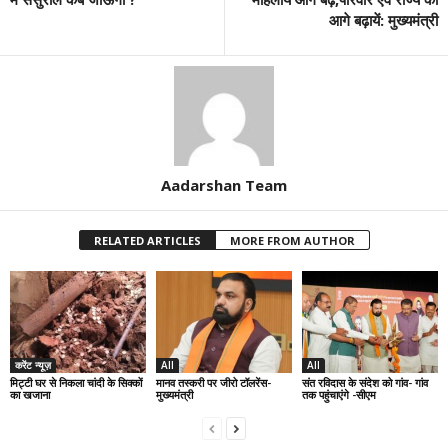
आगे बढ़ायें: मुख्यमंत्री
Aadarshan Team
RELATED ARTICLES
MORE FROM AUTHOR
करेंट न्यूज़
All
All
मिट्टी घर से निकला चांदी के सिक्कों
मानव तस्करी पर जीरो टॉलरेंस-
संत रविदास के संदेश को गांव- गांव
का खजाना
मुख्यमंत्री
तक पहुंचाएंगे -सीएम