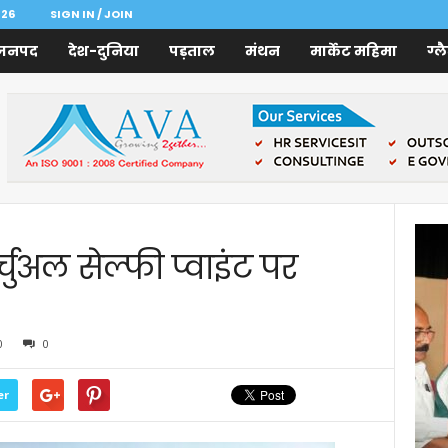
026
SIGN IN / JOIN
जनपद
देश-दुनिया
पड़ताल
मंथन
मार्केट महिमा
ग्ल
्चुअल सेल्फी प्वाइंट पर
0
0
er