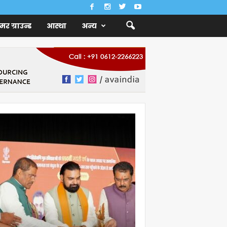
ैमर ग्राउन्ड
आस्था
अन्य