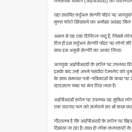
जनसंपर्क विभाग (आईपीआरडी) का पवेलियन दर्
यहां स्थापित वर्चुअल सेल्फी पॉइंट पर आगंतुकों 
मुफ्त फोटो खिंचवाने का अनोखा अवसर मिल र
असल में यह एक डिजिटल जादू है, जिसमें लोग अ
दिन ही इस वर्चुअल सेल्फी पॉइंट पर लोगों की 
साथ इस अनूठी सेल्फी का आनंद लिया।
आगंतुक आईपीआरडी के स्टॉल पर उपलब्ध डिवाइ
इसके बाद उन्हें अपने पसंदीदा टेम्पलेट को चुन
के साथ समाचार पत्रों-पत्रिकाओं के कवर प
व्हाट्सएप नंबर पर भेज दिया जाता है।
आईपीआरडी स्टॉल पर उपलब्ध यह सुविधा लोगों
एक यादगार पल को संजोयने का भी काम कर र
गौरतलब है कि आईपीआरडी के स्टॉल पर बिहार स
दिखाया जा रहा है। साथ ही लोक कलाकारों के स