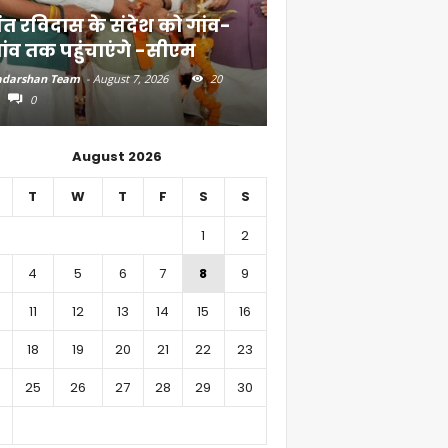
ंत रविदास के संदेश को गांव-
बिहार में 51,600 कर
ांव तक पहुंचाएंगे -सीएम
निवेश
darshan Team
-
August 7, 2026
20
Aadarshan Team
-
August 6, 
0
0
August 2026
T
W
T
F
S
S
1
2
4
5
6
7
8
9
11
12
13
14
15
16
18
19
20
21
22
23
25
26
27
28
29
30