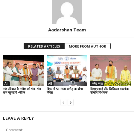
Aadarshan Team
RELATED ARTICLES
MORE FROM AUTHOR
All
All
करेंट न्यूज़
संत रविदास के संदेश को गांव- गांव
बिहार में 51,600 करोड़ का होगा
बिहार:एआई और डिजिटल तकनीक
तक पहुंचाएंगे -सीएम
निवेश
सीखेंगे विधायक
LEAVE A REPLY