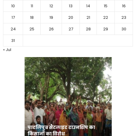
10
11
12
13
14
15
16
17
18
19
20
21
22
23
24
25
26
27
28
29
30
31
« Jul
पाटलिपुत्र सैटलाइट टाउनशिप का
संत रविदा
किसानों का विरोध
पहुंचाएंग