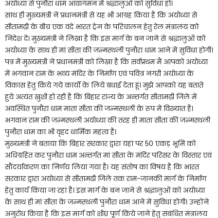
अयोध्या से पुनौरा धाम आवागमन में श्रद्धालुओं को सुविधा हो।
साथ ही मुख्यमंत्री ने प्रधानमंत्री से यह भी आग्रह किया है कि अयोध्या से
सीतामढ़ी के बीच एक वंदे भारत ट्रेन के परिचालन हेतु रेल मंत्रालय को
निदेश दें। मुख्यमंत्री ने लिखा है कि इस मार्ग के बन जाने से श्रद्धालुओं को
अयोध्या के साथ ही मां सीता की जन्मस्थली पुनौरा धाम आने में सुविधा होगी।
पत्र में मुख्यमंत्री ने प्रधानमंत्री को लिखा है कि सर्वप्रथम मैं आपको अयोध्या
में भगवान राम के भव्य मंदिर के निर्माण एवं पवित्र नगरी अयोध्या के
विकास हेतु किये गये कार्यों के लिये बधाई देता हूं। मुझे आपको यह बताते
हुये अत्यंत खुशी हो रही है कि बिहार राज्य के अन्तर्गत सीतामढ़ी जिले में
अवस्थित पुनौरा धाम माता सीता की जन्मस्थली के रूप में विख्यात है।
भगवान राम की जन्मस्थली अयोध्या की तरह ही माता सीता की जन्मस्थली
पुनौरा धाम का भी वृहद धार्मिक महत्व है।
मुख्यमंत्री ने बताया कि बिहार सरकार द्वारा यहां पर 50 एकड़ भूमि को
अधिग्रहित कर पुनौरा धाम अन्तर्गत मां सीता के मंदिर परिसर के विस्तार एवं
सौंदर्याकरण का निर्णय लिया गया है। यह संतोष का विषय है कि भारत
सरकार द्वारा अयोध्या से सीतामढी जिले तक राम-जानकी मार्ग के निर्माण
हेतु कार्य किया जा रहा है। इस मार्ग के बन जाने से श्रद्धालुओं को अयोध्या
के साथ ही मां सीता के जन्मस्थली पुनौरा धाम आने में सुविधा होगी। उन्होंने
अनुरोध किया है कि इस मार्ग को शीघ्र पूर्ण किये जाने हेतु संबंधित मंत्रालय