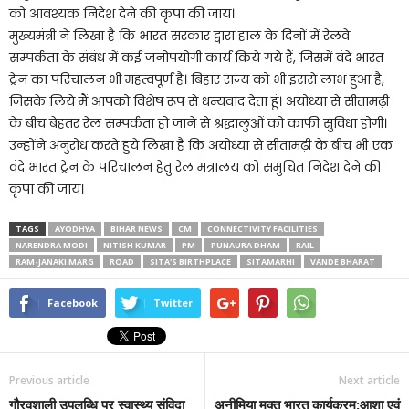
को आवश्यक निदेश देने की कृपा की जाय।
मुख्यमंत्री ने लिखा है कि भारत सरकार द्वारा हाल के दिनों में रेलवे
सम्पर्कता के संबंध में कई जनोपयोगी कार्य किये गये हैं, जिसमें वंदे भारत
ट्रेन का परिचालन भी महत्वपूर्ण है। बिहार राज्य को भी इससे लाभ हुआ है,
जिसके लिये मैं आपको विशेष रूप से धन्यवाद देता हूं। अयोध्या से सीतामढ़ी
के बीच बेहतर रेल सम्पर्कता हो जाने से श्रद्धालुओं को काफी सुविधा होगी।
उन्होंने अनुरोध करते हुये लिखा है कि अयोध्या से सीतामढ़ी के बीच भी एक
वंदे भारत ट्रेन के परिचालन हेतु रेल मंत्रालय को समुचित निदेश देने की
कृपा की जाय।
TAGS
AYODHYA
BIHAR NEWS
CM
CONNECTIVITY FACILITIES
NARENDRA MODI
NITISH KUMAR
PM
PUNAURA DHAM
RAIL
RAM-JANAKI MARG
ROAD
SITA'S BIRTHPLACE
SITAMARHI
VANDE BHARAT
Facebook
Twitter
Previous article
Next article
गौरवशाली उपलब्धि पर स्वास्थ्य संविदा
अनीमिया मुक्त भारत कार्यक्रम:आशा एवं