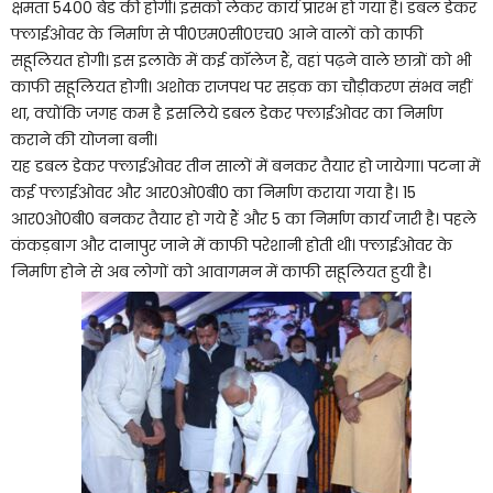
क्षमता 5400 बेड की होगी। इसको लेकर कार्य प्रारंभ हो गया है। डबल डेकर
फ्लाईओवर के निर्माण से पी0एम0सी0एच0 आने वालों को काफी
सहूलियत होगी। इस इलाके में कई कॉलेज हैं, वहां पढ़ने वाले छात्रों को भी
काफी सहूलियत होगी। अशोक राजपथ पर सड़क का चौड़ीकरण संभव नहीं
था, क्योंकि जगह कम है इसलिये डबल डेकर फ्लाईओवर का निर्माण
कराने की योजना बनी।
यह डबल डेकर फ्लाईओवर तीन सालों में बनकर तैयार हो जायेगा। पटना में
कई फ्लाईओवर और आर0ओ0बी0 का निर्माण कराया गया है। 15
आर0ओ0बी0 बनकर तैयार हो गये हैं और 5 का निर्माण कार्य जारी है। पहले
कंकड़बाग और दानापुर जाने में काफी परेशानी होती थी। फ्लाईओवर के
निर्माण होने से अब लोगों को आवागमन में काफी सहूलियत हुयी है।