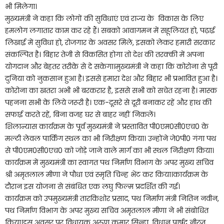
भी मिलेगा।
मुख्यमंत्री ने कहा कि लोगों की सुविधाएं एवं राज्य के विकास के लिए
हमलोग लगातार काम कर रहे हैं। सबको आवागमन में सहूलियत हो, पढ़ाई
लिखाई में सुविधा हो, रोजगार के अवसर मिले, इसको लेकर हमारी सरकार
संकल्पित है। बिहार तेजी से विकसित होगा तो देश की तरक्की में अपना
योगदान और बेहतर तरीके से दे सकेगा।मुख्यमंत्री ने कहा कि कोरोना से पूरी
दुनिया को नुकसान हुआ है। इससे हमारा देश और बिहार भी प्रभावित हुआ है।
कोरोना का खतरा अभी भी बरकरार है, इससे सभी को सचेत रहना है। मास्क
पहनना सभी के लिये जरूरी है। एक-दूसरे से दूरी बनाकर रहें और हाथ की
सफाई करते रहें, बिना वजह घर से बाहर नहीं निकलें।
शिलान्यास कार्यक्रम के पूर्व मुख्यमंत्री ने प्रस्तावित पी0एम0सी0एच0 के
मल्टी लेवल पार्किंग स्थल का भी निरीक्षण किया। उन्होंने जे0पी0 गंगा पथ
से पी0एम0सी0एच0 को जोड़े जाने वाले मार्ग का भी स्थल निरीक्षण किया।
कार्यक्रम में मुख्यमंत्री का स्वागत पथ निर्माण विभाग के अपर मुख्य सचिव
श्री अमृतलाल मीणा ने पौधा एवं स्मृति चिन्ह भेंट कर किया।कार्यक्रम के
दौरान इस योजना से संबंधित एक लघु फिल्म प्रदर्शित की गई।
कार्यक्रम को उपमुख्यमंत्री तारकिशोर प्रसाद, पथ निर्माण मंत्री नितिन नवीन,
पथ निर्माण विभाग के अपर मुख्य सचिव अमृतलाल मीणा ने भी संबोधित
किया।इस अवसर पर विधायक अरुण कुमार सिन्हा, विधान पार्षद नीरज