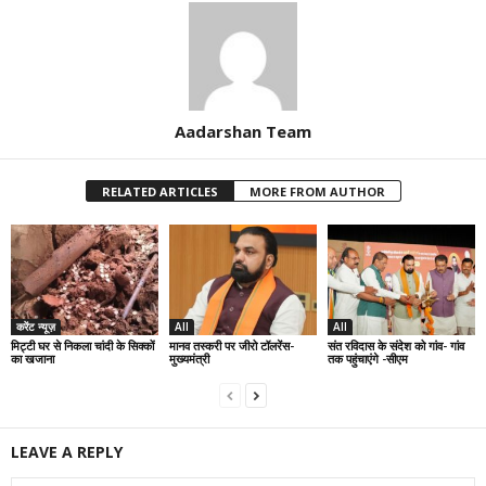
Aadarshan Team
RELATED ARTICLES
MORE FROM AUTHOR
करेंट न्यूज़
All
All
मिट्टी घर से निकला चांदी के सिक्कों
मानव तस्करी पर जीरो टॉलरेंस-
संत रविदास के संदेश को गांव- गांव
का खजाना
मुख्यमंत्री
तक पहुंचाएंगे -सीएम
LEAVE A REPLY