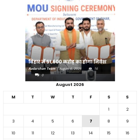
राजधानी प
बिहार में 51,600 करोड़ का होगा निवेश
करने का
Aadarshan Team
-
August 6, 2026
16
Aadarshan T
0
0
August 2026
M
T
W
T
F
S
S
1
2
3
4
5
6
7
8
9
10
11
12
13
14
15
16