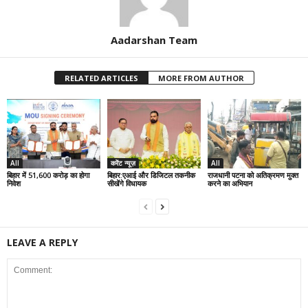
Aadarshan Team
RELATED ARTICLES
MORE FROM AUTHOR
All
करेंट न्यूज़
All
बिहार में 51,600 करोड़ का होगा
बिहार:एआई और डिजिटल तकनीक
राजधानी पटना को अतिक्रमण मुक्त
निवेश
सीखेंगे विधायक
करने का अभियान
LEAVE A REPLY