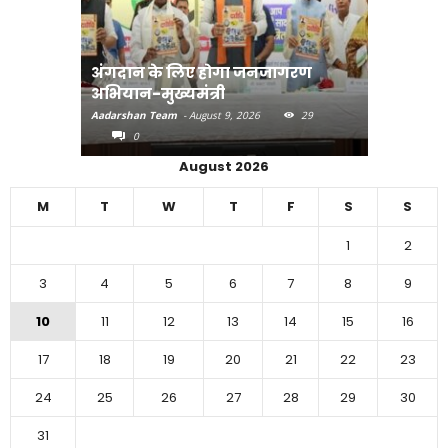
अंगदान के लिए होगा जनजागरण
मानव तस्क
अभियान-मुख्यमंत्री
मुख्यमंत्री
Aadarshan Team
-
August 9, 2026
29
Aadarshan T
0
0
August 2026
M
T
W
T
F
S
S
1
2
3
4
5
6
7
8
9
10
11
12
13
14
15
16
17
18
19
20
21
22
23
24
25
26
27
28
29
30
31