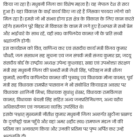
किया जा रहा है। मधुबनी जिला का विशेष महत्व है। यह नेपाल देश से सटा
हुआ है। यहां विकास के कई कार्य किए जा रहे हैं जिसका फायदा लोगों को
मिल रहा है। हमसे जो भी संभव होगा इस क्षेत्र के विकास के लिए काम करते
रहेंगे। हमलोग पूरे बिहार में विकास के काम में लगे हुए हैं।आपस में सभी प्रेम
और भाईचारे के साथ रहें, यही स्व० कपिलदेव कामत जी के प्रति सच्ची
श्रद्धांजलि होगी।
इस कार्यक्रम को वित्त, वाणिज्य कर एवं संसदीय कार्य मंत्री विजय कुमार
चौधरी, जल संसाधन सह सूचना एवं जन संपर्क मंत्री संजय कुमार झा, जदयू
संसदीय बोर्ड के राष्ट्रीय अध्यक्ष उपेन्द्र कुशवाहा, खाद्य एवं उपभोक्ता संरक्षण
मंत्री सह मधुबनी जिला की प्रभारी मंत्री लेशी सिंह, परिवहन मंत्री शीला
कुमारी, स्वर्गीय कपिलदेव कामत की पुत्रवधू एवं विधायक मीना कामत, पूर्व
मंत्री सह विधायक रामप्रीत पासवान ने भी संबोधित किया।इस अवसर पर
विधायक शालिनी मिश्रा, विधायक सुधांशु शेखर, विधायक रामविलास
कामत, विधायक श्रेयसी सिंह सहित अन्य जनप्रतिनिधगण, अन्य वरीय
अधिकारीगण एवं गणमान्य व्यक्ति उपस्थित थे।
इसके पश्चात् मुख्यमंत्री नीतीश कुमार मधुबनी जिला अन्तर्गत खुटौना प्रखण्ड
के दुर्गापट्टी ग्राम पहुँचे और वहां अमर शहीद स्व० रामफल मंडल जी की
प्रतिमा का अनावरण किया और उनकी प्रतिमा पर पुष्प अर्पित कर उन्हें
श्रद्धांजलि दी।