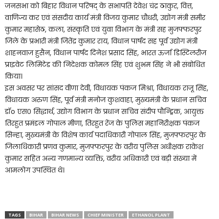
जनसभा को बिहार विधान परिषद् के सभापति देवेश चंद्र ठाकुर, वित्त,
वाणिज्य कर एवं संसदीय कार्य मंत्री विजय कुमार चौधरी, उद्योग मंत्री समीर
कुमार महासेठ, कला, संस्कृति एवं युवा विभाग के मंत्री सह मुजफ्फरपुर
जिले के प्रभारी मंत्री जितेंद्र कुमार राय, विधान पार्षद सह पूर्व उद्योग मंत्री
शाहनवाज हुसैन, विधान पार्षद दिनेश प्रसाद सिंह, भारत ऊर्जा डिस्टिलरीज
प्राइवेट लिमिटेड की निदेशक कोमल सिंह एवं शुभम सिंह ने भी संबोधित
किया।
इस अवसर पर सांसद वीणा देवी, विधायक पंकज मिश्रा, विधायक राजू सिंह,
विधायक अरुण सिंह, पूर्व मंत्री मनोज कुशवाहा, मुख्यमंत्री के प्रधान सचिव
डॉo एस० सिद्धार्थ, उद्योग विभाग के प्रधान सचिव संदीप पौन्ड्रिक, आयुक्त
तिरहुत प्रमंडल गोपाल मीणा, तिरहुत रेंज के पुलिस महानिरीक्षक पंकज
सिन्हा, मुख्यमंत्री के विशेष कार्य पदाधिकारी गोपाल सिंह, मुजफ्फरपुर के
जिलाधिकारी प्रणव कुमार, मुजफ्फरपुर के वरीय पुलिस अधीक्षक राकेश
कुमार सहित अन्य गणमान्य व्यक्ति, वरीय अधिकारी एवं बड़ी संख्या में
आमलोग उपस्थित थे।
TAGS
BIHAR
BIHAR NEWS
CHIEF MINISTER
ETHANOL PLANT