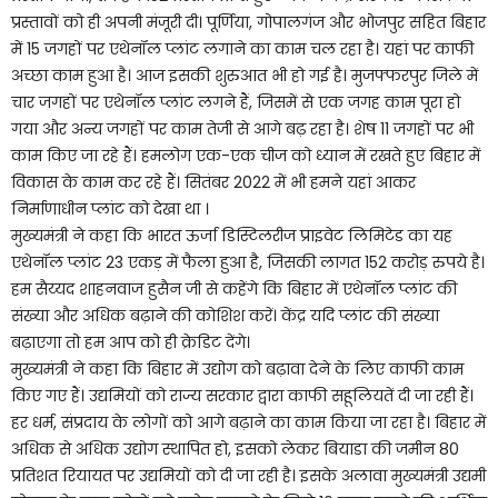
प्रस्तावों को ही अपनी मंजूरी दी। पूर्णिया, गोपालगंज और भोजपुर सहित बिहार
में 15 जगहों पर एथेनॉल प्लांट लगाने का काम चल रहा है। यहां पर काफी
अच्छा काम हुआ है। आज इसकी शुरुआत भी हो गई है। मुजफ्फरपुर जिले में
चार जगहों पर एथेनॉल प्लांट लगने हैं, जिसमें से एक जगह काम पूरा हो
गया और अन्य जगहों पर काम तेजी से आगे बढ़ रहा है। शेष 11 जगहों पर भी
काम किए जा रहे हैं। हमलोग एक-एक चीज को ध्यान में रखते हुए बिहार में
विकास के काम कर रहे हैं। सितंबर 2022 में भी हमने यहां आकर
निर्माणाधीन प्लांट को देखा था ।
मुख्यमंत्री ने कहा कि भारत ऊर्जा डिस्टिलरीज प्राइवेट लिमिटेड का यह
एथेनॉल प्लांट 23 एकड़ में फैला हुआ है, जिसकी लागत 152 करोड़ रुपये है।
हम सैय्यद शाहनवाज हुसैन जी से कहेंगे कि बिहार में एथेनॉल प्लांट की
संख्या और अधिक बढ़ाने की कोशिश करें। केंद्र यदि प्लांट की संख्या
बढ़ाएगा तो हम आप को ही क्रेडिट देंगे।
मुख्यमंत्री ने कहा कि बिहार में उद्योग को बढ़ावा देने के लिए काफी काम
किए गए हैं। उद्यमियों को राज्य सरकार द्वारा काफी सहूलियतें दी जा रही हैं।
हर धर्म, संप्रदाय के लोगों को आगे बढ़ाने का काम किया जा रहा है। बिहार में
अधिक से अधिक उद्योग स्थापित हो, इसको लेकर बियाडा की जमीन 80
प्रतिशत रियायत पर उद्यमियों को दी जा रही है। इसके अलावा मुख्यमंत्री उद्यमी