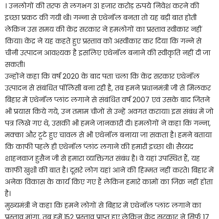
। उनलोगों की तरफ से लगभग 31 हजार करोड़ रुपये निवेश करने की
इच्छा प्रकट की गयी थी। गन्ना से एथेनॉल बनता तो यह बड़ी बात होती
लेकिन उस समय की केंद्र सरकार ने हमलोगों का प्रस्ताव स्वीकार नहीं
किया। केंद्र ने यह कहते हुए प्रस्ताव को अस्वीकार कर दिया कि गन्ने से
चीनी उत्पादन आवश्यक है इसलिए एथेनॉल बनाने की स्वीकृति नहीं दी जा
सकती।
उन्होंने कहा कि वर्ष 2020 के बाद पता चला कि केंद्र सरकार एथेनॉल
उत्पादन से संबंधित पॉलिसी बना रही है, तब हमने प्रधानमंत्री जी से मिलकर
बिहार में एथेनॉल प्लांट लगाने से संबंधित वर्ष 2007 एवं उसके बाद जितने
भी प्रयास किये गये, उन तमाम चीजों से उन्हें अवगत कराया। इस संबंध में जो
पत्र लिखे गए थे, उसकी भी हमने जानकारी दी। हमलोगों ने कहा कि गन्ना,
मक्का और टूटे हुए चावल से भी एथेनॉल बनाया जा सकता है। हमने बताया
कि काफी पहले ही एथेनॉल प्लांट लगाने की हमारी इच्छा थी। सैय्यद
शाहनवाज हुसैन जी से हमारा व्यक्तिगत संबंध है। वे यहां उपस्थित हैं, यह
काफी खुशी की बात है। दूसरे लोग यहां आने की हिम्मत नहीं करते। बिहार में
अनेक विकास के कार्य किए गए हैं लेकिन हमारे कामों का जिक्र नहीं होता
है।
मुख्यमंत्री ने कहा कि हमने लोगों से बिहार में एथेनॉल प्लांट लगाने का
प्रस्ताव मांगा, तब हमें 152 प्रस्ताव प्राप्त हुए लेकिन केंद्र सरकार ने सिर्फ 17