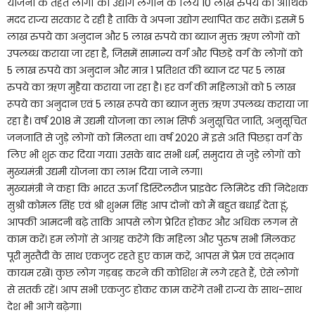
योजना के तहत लोगों को उद्योग लगाने के लिये 10 लाख रुपये की आर्थिक
मदद राज्य सरकार दे रही है ताकि वे अपना उद्योग स्थापित कर सकें। इसमें 5
लाख रुपये का अनुदान और 5 लाख रुपये का ब्याज मुक्त ऋण लोगों को
उपलब्ध कराया जा रहा है, जिसमें सामान्य वर्ग और पिछड़े वर्ग के लोगों को
5 लाख रुपये का अनुदान और मात्र 1 प्रतिशत की ब्याज दर पर 5 लाख
रुपये का ऋण मुहैया कराया जा रहा है। हर वर्ग की महिलाओं को 5 लाख
रूपये का अनुदान एवं 5 लाख रूपये का ब्याज मुक्त ऋण उपलब्ध कराया जा
रहा है। वर्ष 2018 में उद्यमी योजना का लाभ सिर्फ अनुसूचित जाति, अनुसूचित
जनजाति से जुड़े लोगों को मिलता था। वर्ष 2020 में इसे अति पिछड़ा वर्ग के
लिए भी शुरू कर दिया गया। उसके बाद सभी धर्म, समुदाय से जुड़े लोगों को
मुख्यमंत्री उद्यमी योजना का लाभ दिया जाने लगा।
मुख्यमंत्री ने कहा कि भारत ऊर्जा डिस्टिलरीज प्राइवेट लिमिटेड की निदेशक
सुश्री कोमल सिंह एवं श्री शुभम सिंह आप दोनों को मैं बहुत बधाई देता हूं,
आपकी आमदनी बढ़े ताकि आपसे लोग प्रेरित होकर और अधिक लगन से
काम करें। हम लोगों से आग्रह करेंगे कि महिला और पुरुष सभी मिलकर
पूरी मुस्तैदी के साथ एकजुट रहते हुए काम करें, आपस में प्रेम एवं सद्भाव
कायम रखें। कुछ लोग गड़बड़ करने की कोशिश में लगे रहते हैं, ऐसे लोगों
से सतर्क रहें। आप सभी एकजुट होकर काम करेंगे तभी राज्य के साथ-साथ
देश भी आगे बढ़ेगा।