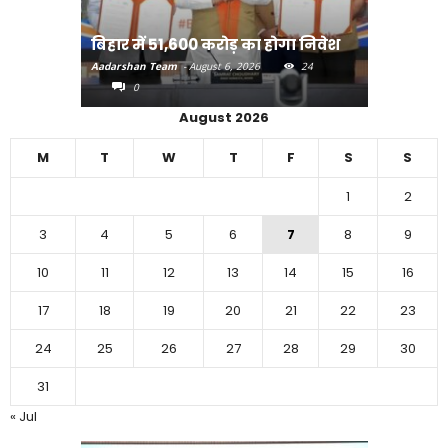
राजधानी प
बिहार में 51,600 करोड़ का होगा निवेश
करने का
Aadarshan Team
-
August 6, 2026
24
Aadarshan T
0
0
August 2026
M
T
W
T
F
S
S
1
2
3
4
5
6
7
8
9
10
11
12
13
14
15
16
17
18
19
20
21
22
23
24
25
26
27
28
29
30
31
« Jul