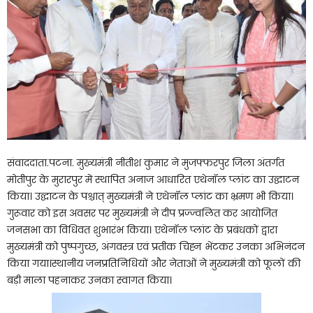
संवाददाता.पटना. मुख्यमंत्री नीतीश कुमार ने मुजफ्फरपुर जिला अंतर्गत
मोतीपुर के मुरारपुर में स्थापित अनाज आधारित एथेनॉल प्लांट का उद्घाटन
किया। उद्घाटन के पश्चात् मुख्यमंत्री ने एथेनॉल प्लांट का भ्रमण भी किया।
गुरूवार को इस अवसर पर मुख्यमंत्री ने दीप प्रज्ज्वलित कर आयोजित
जनसभा का विधिवत शुभारंभ किया। एथेनॉल प्लांट के प्रबंधकों द्वारा
मुख्यमंत्री को पुष्पगुच्छ, अंगवस्त्र एवं प्रतीक चिह्न भेंटकर उनका अभिनंदन
किया गया।स्थानीय जनप्रतिनिधियों और नेताओं ने मुख्यमंत्री को फूलों की
बड़ी माला पहनाकर उनका स्वागत किया।