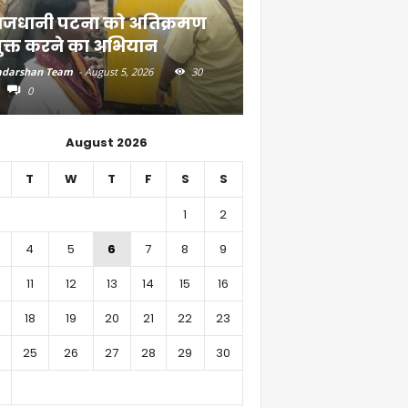
ाजधानी पटना को अतिक्रमण
दियारा के लोगों के ल
ुक्त करने का अभियान
स्टीमर सेवा
darshan Team
-
August 5, 2026
30
Aadarshan Team
-
August 4, 
0
0
August 2026
T
W
T
F
S
S
1
2
4
5
6
7
8
9
11
12
13
14
15
16
18
19
20
21
22
23
25
26
27
28
29
30