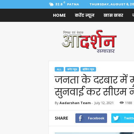
C
32.6
PATNA
THURSDAY, AUGUST 6, 2
HOME
करेंट न्यूज़
खास खबर
Aadarshan
Samachar
ALL
करेंट न्यूज़
ब्रेकिंग न्यूज
जनता के दरबार में म
सुनवाई कर सीएम ने द
By
Aadarshan Team
-
July 12, 2021
1188
SHARE
Facebook
Twitt