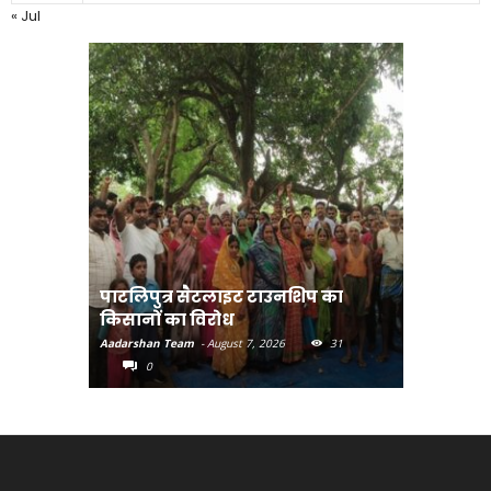
« Jul
पाटलिपुत्र सैटलाइट टाउनशिप का
संत रविदा
किसानों का विरोध
पहुंचाएंग
Aadarshan Team
-
August 7, 2026
31
Aadarshan T
0
0