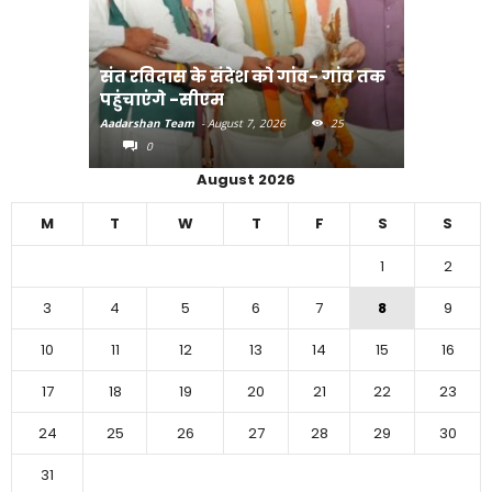
संत रविदास के संदेश को गांव- गांव तक
पहुंचाएंगे -सीएम
बिहार में 
Aadarshan Team
-
August 7, 2026
25
Aadarshan T
0
0
August 2026
M
T
W
T
F
S
S
1
2
3
4
5
6
7
8
9
10
11
12
13
14
15
16
17
18
19
20
21
22
23
24
25
26
27
28
29
30
31