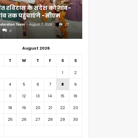
ंत रविदास के संदेश को गांव-
बिहार में 51,600 कर
ांव तक पहुंचाएंगे -सीएम
निवेश
darshan Team
-
August 7, 2026
27
Aadarshan Team
-
August 6, 
0
0
August 2026
T
W
T
F
S
S
1
2
4
5
6
7
8
9
11
12
13
14
15
16
18
19
20
21
22
23
25
26
27
28
29
30