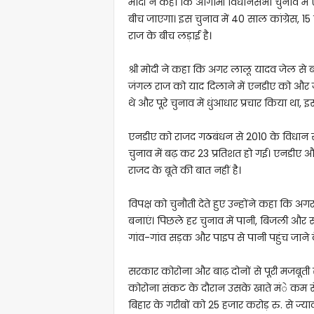
मोदी ने कहा कि आगामी विधानसभा चुनाव में ए
बीच जाएगा। इस चुनाव में 40 साल कांग्रेस,
राज के बीच लड़ाई है।
श्री मोदी ने कहा कि अगर लालू यादव जेल से
जंगल राज को याद दिलाने में एनडीए को और ज्
थे और पूरे चुनाव में धुंआधार प्रचार किया था,
एनडीए को राजद गठबंधन से 2010 के विधान स
चुनाव में बढ़ कर 23 प्रतिशत हो गई। एनडीए औ
राजद के बूते की बात नहीं है।
विपक्ष को चुनौती देते हुए उन्होंने कहा कि अग
बनाएं। पिछले हर चुनाव में पानी, बिजली और 
गांव-गांव सड़क और पाइप से पानी पहुंच जाने के 
सरकार कोरोना और बाढ़ दोनों से पूरी मजबूती स
कोरोना संकट के दौरान उसके खाते मंे कम से 
बिहार के गरीबों को 25 हजार करोड़ रु. से ज्या