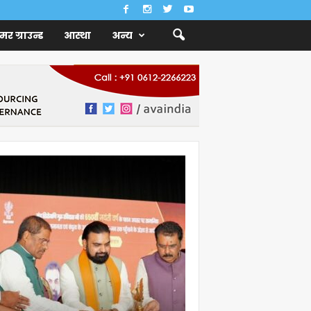
ैमर ग्राउन्ड
आस्था
अन्य