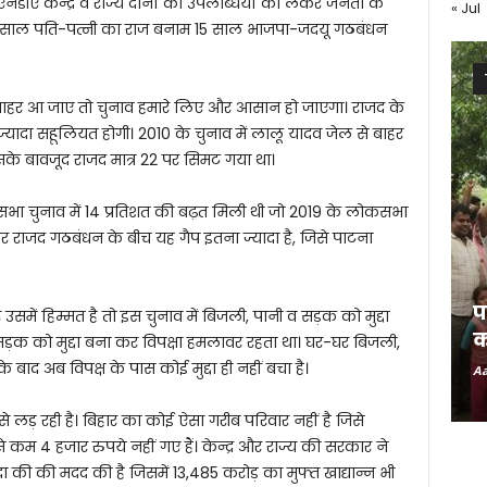
नडीए केन्द्र व राज्य दोनों की उपलब्धियों को लेकर जनता के
« Jul
 15 साल पति-पत्नी का राज बनाम 15 साल भाजपा-जदयू गठबंधन
 बाहर आ जाए तो चुनाव हमारे लिए और आसान हो जाएगा। राजद के
यादा सहूलियत होगी। 2010 के चुनाव में लालू यादव जेल से बाहर
 इसके बावजूद राजद मात्र 22 पर सिमट गया था।
भा चुनाव में 14 प्रतिशत की बढ़त मिली थी जो 2019 के लोकसभा
र राजद गठबंधन के बीच यह गैप इतना ज्यादा है, जिसे पाटना
प
र उसमें हिम्मत है तो इस चुनाव में बिजली, पानी व सड़क को मुद्दा
क
सड़क को मुद्दा बना कर विपक्षा हमलावर रहता था। घर-घर बिजली,
बाद अब विपक्ष के पास कोई मुद्दा ही नहीं बचा है।
Aa
े लड़ रही है। बिहार का कोई ऐसा गरीब परिवार नहीं है जिसे
कम 4 हजार रुपये नहीं गए हैं। केन्द्र और राज्य की सरकार ने
दा की की मदद की है जिसमें 13,485 करोड़ का मुफ्त खाद्यान्न भी