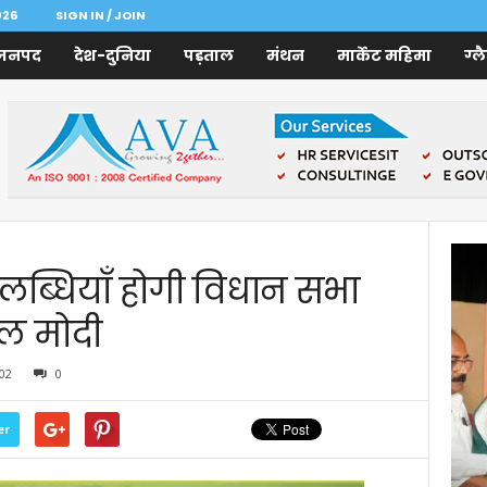
026
SIGN IN / JOIN
जनपद
देश-दुनिया
पड़ताल
मंथन
मार्केट महिमा
ग्ल
उपलब्धियाँ होगी विधान सभा
ील मोदी
02
0
er