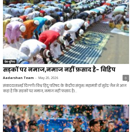
देश-दुनिया
सड़कों पर नमाज,नमाज नहीं फ़साद है- विहिप
Aadarshan Team
-
May 20, 2026
0
संवाददाता।नई दिल्ली। विश्व हिंदू परिषद के केंद्रीय संयुक्त महामंत्री डॉ सुरेंद्र जैन ने आज
कहा है कि सड़कों पर नमाज, नमाज नहीं फसाद है।...