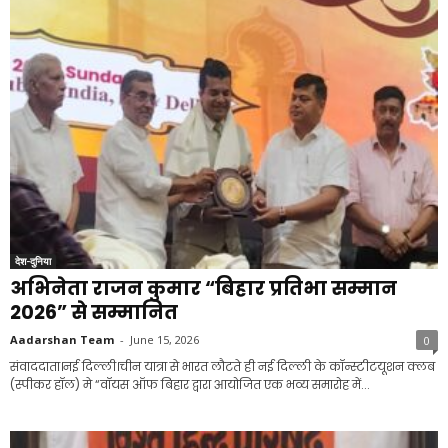
देश-दुनिया
अभिनेता राजन कुमार “बिहार प्रतिभा सम्मान
2026” से सम्मानित
Aadarshan Team
-
June 15, 2026
0
संवाददाता।नई दिल्ली।चीन यात्रा से भारत लौटते ही नई दिल्ली के कॉन्स्टीटयूशन क्लब
(स्पीकर हॉल) मे “वॉयस ऑफ बिहार द्वारा आयोजित एक भव्य समारोह में...