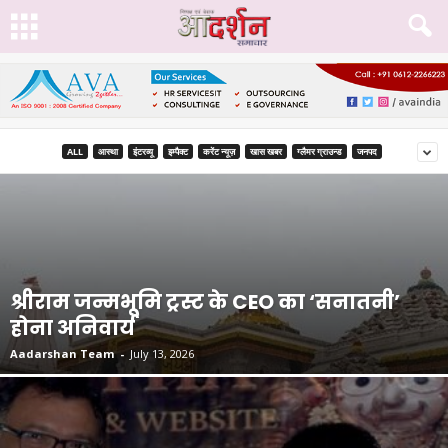
ALL
आस्था
इंटरव्यू
इम्पैक्ट
करेंट न्यूज़
खास खबर
ग्लैमर ग्राउन्ड
जनपद
श्रीराम जन्मभूमि ट्रस्ट के CEO का ‘सनातनी’
होना अनिवार्य
Aadarshan Team
-
July 13, 2026