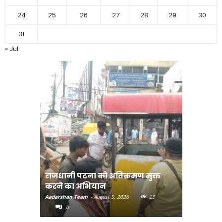
24
25
26
27
28
29
30
31
« Jul
राजधानी पटना को अतिक्रमण मुक्त
भोजपुरी हॉ
करने का अभियान
लुक जारी
Aadarshan Team
-
August 5, 2026
29
Aadarshan T
0
0