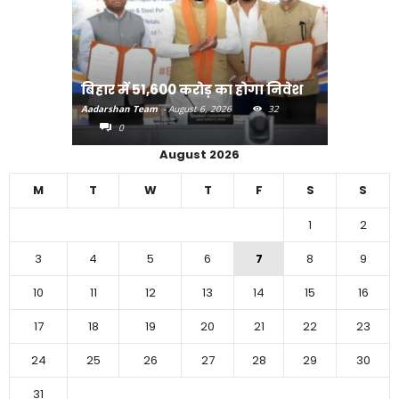
राजधानी प
बिहार में 51,600 करोड़ का होगा निवेश
करने का
Aadarshan Team
-
August 6, 2026
32
Aadarshan T
0
0
August 2026
M
T
W
T
F
S
S
1
2
3
4
5
6
7
8
9
10
11
12
13
14
15
16
17
18
19
20
21
22
23
24
25
26
27
28
29
30
31