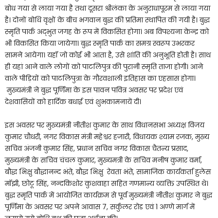
बोध गया से लाया गया है तथा दूसरा श्रीलंका के अनुराधापूरम से लाया गया
है। दोनों बोधि वृक्षों के बीच भगवान बुद्ध की प्रतिमा स्थापित की गयी है। बुद्ध
स्मृति पार्क अद्भुत जगह के रूप में विकसित होगा। अब विपश्यना केन्द्र को
भी विकसित किया जायेगा। बुद्ध स्मृति पार्क का समग्र स्वरूप उभरकर
सामने आयेगा। यहॉ जो कोई भी आता है, उसे शांति की अनुभूति होती है। साथ
ही यहां आने वाले लोगों को पाटलिपुत्र की पुरानी स्मृति ताजा होगी। आने
वाले पीड़ियों को पाटलिपुत्रा के गौरवशाली इतिहास का एहसास होगा।
मुख्यमंत्री ने बुद्ध पूर्णिमा के इस पावन पवित्र अवसर पर प्रदेश एवं
देशवासियों को हार्दिक बधाई एवं शुभकामनायें दी।
इस अवसर पर मुख्यमंत्री नीतीश कुमार के साथ विधानसभा अध्यक्ष विजय
कुमार चौधरी, नगर विकास मंत्री महेश्वर हजारी, विधायक श्याम रजक, मुख्य
सचिव अंजनी कुमार सिंह, प्रधान सचिव नगर विकास चैतन्य प्रसाद,
मुख्यमंत्री के सचिव चंचल कुमार, मुख्यमत्री के सचिव मनीष कुमार वर्मा,
बौद्ध भिक्षु बौद्धानन्द भंते, बौद्ध भिक्षु रेवता भंते, सामाजिक कार्यकर्ता हुलेस
मॉझी, छोटू सिंह, नन्दकिशोर कुशवाहा सहित गणमान्य व्यक्ति उपस्थित थे।
बुद्ध स्मृति पार्क में आयोजित कार्यक्रम से पूर्व मुख्यमंत्री नीतीश कुमार ने बुद्ध
पूर्णिमा के अवसर पर अपने आवास 7, सर्कुलर रोड एवं 1 अण्णे मार्ग में