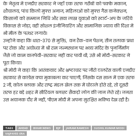
के नेतृत्व में एनडीए सरकार ने जहाँ एक तरफ गरीबों को पक्के मकान,
शौचालय, पांच किलो मुफ्त अनाज, महिलाओं को मुफ्त गैस कनेक्शन,
किसानों को सम्मान निधि और सवा लाख युवाओं को स्टार्ट-अप के जरिये
विकास से जोड़ा, वहीं सोशल इंजीनियरिंग और सामाजिक न्याय की दिशा में
भी मील के पत्थर लगाये।
उन्होंने कहा कि धारा-370 से मुक्ति, वन रैंक-वन पेंशन, तीन तलाक प्रथा
पर रोक और अयोध्या में श्री राम जन्मस्थान पर भव्य मंदिर के पुनर्निर्माण
जैसे जो काम वाजपेयी-सरकार नहीं कर पायी थी, उसे भी मोदी-सरकार ने
पूरा किया।
श्री मोदी ने कहा कि आतंकवाद और भ्रष्टाचार पर जीरो टालरेंस वाली एनडीए
सरकार से कांग्रेस क्या मुकाबला कर पाएगी, जिसके दस साल में एक तरफ
2 जी, कोल ब्लाक और राष्ट्र मंडल खेल तक में घोटाले होते रहे, तो दूसरी
तरफ हर बड़े शहर में सीरियल ब्लास्ट सैंकड़ो लोग की जान लेते रहे। जनता
उस भयानक दौर में नहीं, पीएम मोदी में अपना सुरक्षित भविष्य देख रही है।
TAGS
AHEAD
BIHAR NEWS
BJP
JAIRAM RAMESH
SUSHIL KUMAR MODI
VAJPAYEE-ERA