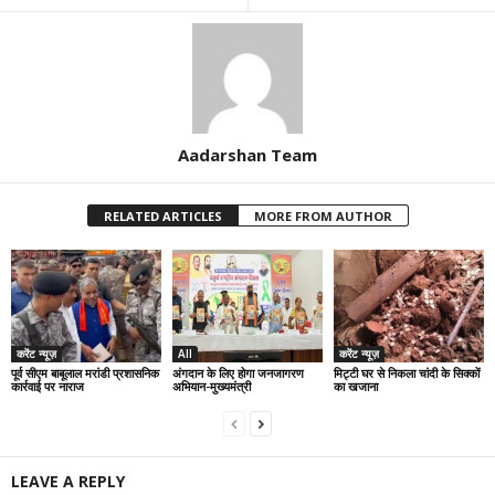
Aadarshan Team
RELATED ARTICLES
MORE FROM AUTHOR
करेंट न्यूज़
All
करेंट न्यूज़
पूर्व सीएम बाबूलाल मरांडी प्रशासनिक
अंगदान के लिए होगा जनजागरण
मिट्टी घर से निकला चांदी के सिक्कों
कार्रवाई पर नाराज
अभियान-मुख्यमंत्री
का खजाना
LEAVE A REPLY