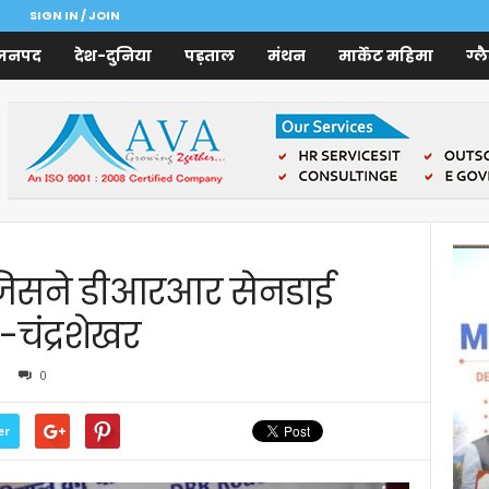
SIGN IN / JOIN
जनपद
देश-दुनिया
पड़ताल
मंथन
मार्केट महिमा
ग्ल
 जिसने डीआरआर सेनडाई
-चंद्रशेखर
0
er