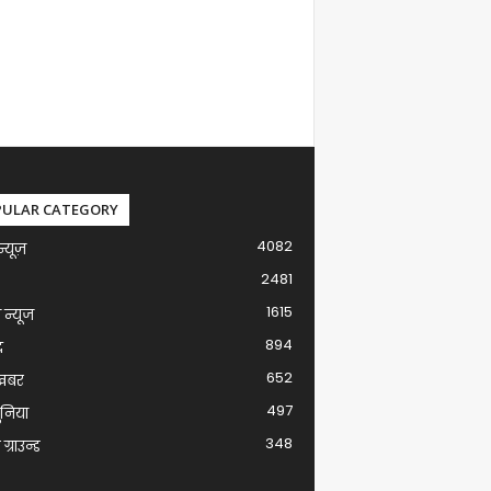
PULAR CATEGORY
4082
न्यूज़
2481
1615
ग न्यूज
894
द
652
खबर
497
ुनिया
348
ग्राउन्ड