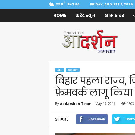
C
33.9
PATNA
FRIDAY, AUGUST 7, 2026
HOME
करेंट न्यूज़
खास खबर
Aadarshan
Samachar
ALL
खास खबर
बिहार पहला राज्य,
फ्रेमवर्क लागू किया 
By
Aadarshan Team
-
May 19, 2016
1503
SHARE
Facebook
Twitt