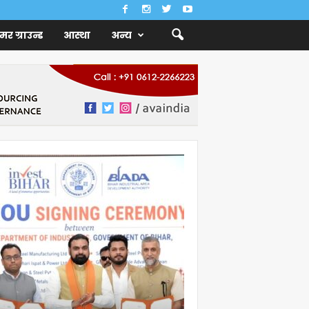
ैमर ग्राउन्ड
आस्था
अन्य