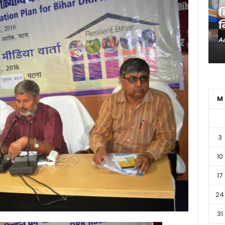
ब
न
Aa
M
3
10
17
24
31