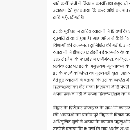
बाते कहीं। मंत्री ने विकास कार्यों तथा समुदाय
उदाहरण देते हुए बताया कि कल आँधी वज्रपात मे
राशि पहुँचाई गई है।
इसके पूर्व प्रधान सचिव व्यासजी ने 15 वर्षों
द्रुतगति से कार्य हुआ है। माह अप्रैल में कैबि
विभागों की संलग्नता सुनिशित की गई हैं, उनक
व्यास जी ने डीआरआर रोडमैप डेवलपमेंट के कार
उक्त रोडमैप के फाउंडेशन एलीमेंटस, टार्गेट्स,
प्रत्येक स्तर पर इसके अनुश्रवण-मूल्यांकन क
इसके फर्स्ट कॉन्फ्रेंस का मुख्यमंत्री द्वारा 
देते हुए व्यासजी ने बताया कि उस कॉन्फरेंस में 
डिस्कशन्स का दौर चला। विशेषज्ञों ने 18 पे
अपदा प्रबंधन मंत्री ने पटना डिक्लेयरेशन का
बिहार के डिजैस्टर प्रोफाइल के संदर्भ में व्
की आपदाओं का प्रकोप पूरे बिहार में बिखरा पड़
अधिसूचित सूची में आपदा के व्यापक पहलुओं पर उन
उन्होंने बताया कि 15 वर्षां के बाद अर्था