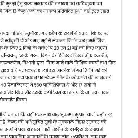
ों की सुरक्षा हेतु राज्य सरकार की तत्परता एवं कटिबद्धता का
ं जिन 13 केजुअल्टी का मामला प्रतिवेदित हुआ, वहाँ तुरंत राहत
 के आपदा जोखिम न्यूनीकरण रोडमैप के संदर्भ में बताया कि इसपर
नेट ने स्वीकृति दी और माह मई में संकल्प निर्गत कर इसमें जिन
े के लिए 2 दिनों के वर्कशॉप 20 एवं 21 मई को किए जाएंगे।
्यान्वयन, इसके गठन बिहार के डिजैस्टर रिस्क प्रोफाइल मैप,
 माइलस्टोंस, विभागों द्वारा किए जाने वाले विशिष्ट कार्यो तथा फिर
े सुदृढ़ ढाँचे पर प्रकाश डाला। इस आलोक में गत 13-14 मई को
उद्घाटन तथा आपदा प्रबंधन पर स्टेटस पेपेर के लोकर्पण की जानकारी
48 पेनालिस्टस थे 550 पार्टिशिपेंटस थे और 17 सत्रों में
पर्स सबमिट किए और इसके कंपेडियम का संग्रह किया। तव जाकर
 लोकार्पण किया।
यासजी ने बताया कि यहाँ एक साथ बाढ़ भूकम्प, सुखाड़ यानी कई तरह
ा है। केन्द्र की अधिसूचित सूची के मुकाबले बिहार सरकार की
्होंने प्रकाश डाला। जारी रोडमैप के टार्गेट्स के संबंध में
त 2030 तक प्राकृतिक आपदाओं के कारण मौत 75प्रतिशत तक कम