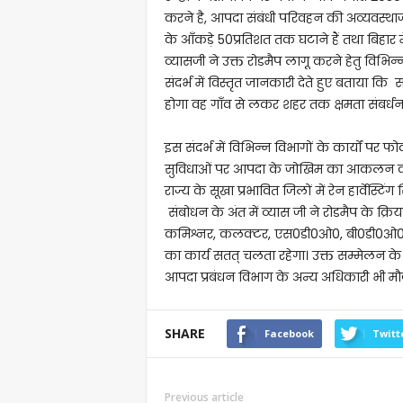
करने है, आपदा संबंधी परिवहन की अव्यवस्थाजन
के आँकड़े 50प्रतिशत तक घटाने हैं तथा बिहार
व्यासजी ने उक्त रोडमैप लागू करने हेतु विभिन्
संदर्भ में विस्तृत जानकारी देते हुए बताया कि 
होगा वह गाँव से लकर शहर तक क्षमता संबर्धन
इस संदर्भ में विभिन्न विभागों के कार्यों पर फोक
सुविधाओं पर आपदा के जोखिम का आकलन कर त
राज्य के सूखा प्रभावित जिलों में रेन हार्वेस
संबोधन के अंत में व्यास जी ने रोडमैप के क्रि
कमिश्नर, कलक्टर, एस0डी0ओ0, बी0डी0ओ0 स
का कार्य सतत् चलता रहेगा। उक्त सम्मेलन के 
आपदा प्रबंधन विभाग के अन्य अधिकारी भी मौज
SHARE
Facebook
Twitt
Previous article