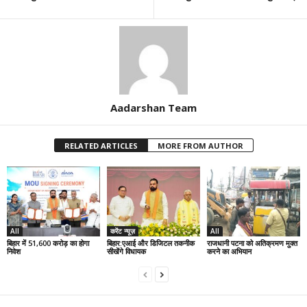
Aadarshan Team
RELATED ARTICLES
MORE FROM AUTHOR
All
करेंट न्यूज़
All
बिहार में 51,600 करोड़ का होगा
बिहार:एआई और डिजिटल तकनीक
राजधानी पटना को अतिक्रमण मुक्त
निवेश
सीखेंगे विधायक
करने का अभियान