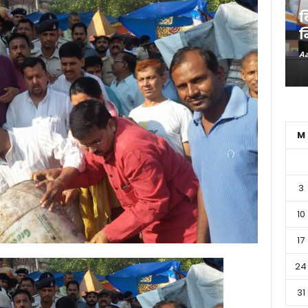
ब
न
Aa
M
3
10
17
24
31