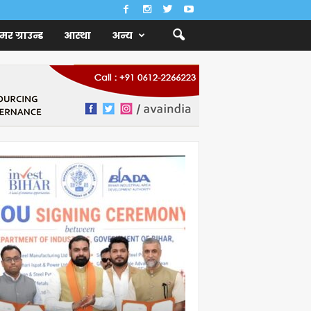
ैमर ग्राउन्ड
आस्था
अन्य