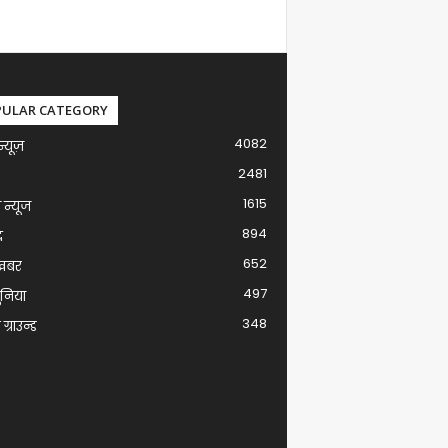
PULAR CATEGORY
4082
न्यूज़
2481
1615
ग न्यूज
894
द
652
खबर
497
ुनिया
348
ग्राउन्ड