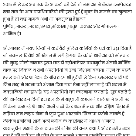
2015 से लेकर अब तक के आंकड़ो को देखे तो जमादार से लेकर इन्स्पेक्टर
स्तर तक के आठ पदाधिकारियो की हत्या हुई है।कुछ के मामले का खुलासा
हुआ है तो कई मामले अभी भी अनसुलझे है।इनमे
पूर्णिया,नालंदा,नवादा,छपरा ,मोकामा ,फतुहा ,बक्सर और गोपालगंज
शामिल है।
औरंगाबाद में नक्सलियों ने कई वैसे पुलिस कर्मियो के घरो को उड़ा दिया है
जो नक्सल विरोधी ऑपरेशन में लगे है।गया के कोठी थानेदार को सोमवार
की सुबह गोली मारकर ह्त्या कर दी गई।थानेदार कयामुद्दीन अंसारी मॉर्निंग
वाक पर निकले थे तभी अपराधियो ने उन्हें निशाना बनाया। मरने के पहले
हमलावरों और थानेदार के बीच झड़प भी हुई थी लेकिन हमलावर भारी पड़े।
जिस तरह से घटना को अंजाम दिया गया ऐसा नहीं लगता है की घटना में
नक्सलियों का हाथ है। यह अपराधियो का कारनामा लगता है। सूत्र बताते है
की थानेदार इन दिनों इस इलाके में बाहुबली कहलाने वाले शाने अली पर
शिकंजा कस रहे थे। शाने अली नब्बे के दशक में मध्य और दक्षिण बिहार में
सक्रिय सन लाइट सेना से जुड़ा हुआ था।उसके खिलाफ दर्जनों मामले है
लेकिन इनदिनों शाने अली जमीन के कारोबार में था।अब थानेदार
कयामुद्दीन अंसारी के साथ उसकी रंजिश की वजह क्या है और इसमें उसका
हाथ है की नहीं यह तो जाँच के बाद सामने आएगा। हालाँकि घटना की एक