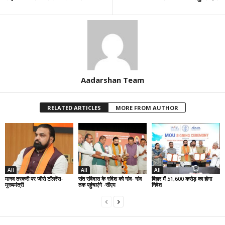
Aadarshan Team
RELATED ARTICLES
MORE FROM AUTHOR
All
All
All
मानव तस्करी पर जीरो टॉलरेंस-
संत रविदास के संदेश को गांव- गांव
बिहार में 51,600 करोड़ का होगा
मुख्यमंत्री
तक पहुंचाएंगे -सीएम
निवेश