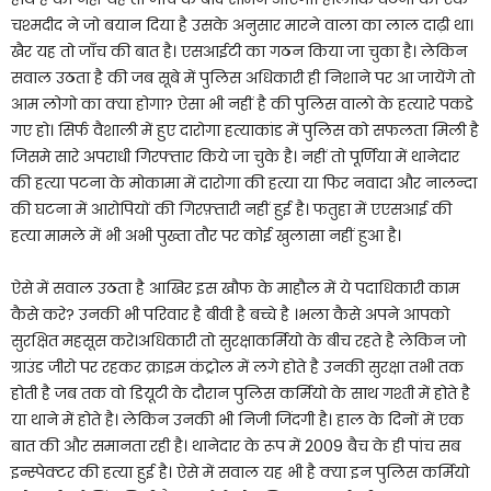
चश्मदीद ने जो बयान दिया है उसके अनुसार मारने वाला का लाल दाढ़ी था।
खैर यह तो जाँच की बात है। एसआईटी का गठन किया जा चुका है। लेकिन
सवाल उठता है की जब सूबे में पुलिस अधिकारी ही निशाने पर आ जायेंगे तो
आम लोगो का क्या होगा? ऐसा भी नहीं है की पुलिस वालो के हत्यारे पकडे
गए हो। सिर्फ वैशाली में हुए दारोगा हत्याकांड में पुलिस को सफलता मिली है
जिसमे सारे अपराधी गिरफ्तार किये जा चुके है। नहीं तो पूर्णिया में थानेदार
की हत्या पटना के मोकामा में दारोगा की हत्या या फिर नवादा और नालन्दा
की घटना में आरोपियों की गिरफ़्तारी नहीं हुई है। फतुहा में एएसआई की
हत्या मामले में भी अभी पुख्ता तौर पर कोई खुलासा नहीं हुआ है।
ऐसे में सवाल उठता है आखिर इस खौफ के माहौल में ये पदाधिकारी काम
कैसे करे? उनकी भी परिवार है बीवी है बच्चे है ।भला कैसे अपने आपको
सुरक्षित महसूस करे।अधिकारी तो सुरक्षाकर्मियो के बीच रहते है लेकिन जो
ग्राउंड जीरो पर रहकर क्राइम कंट्रोल में लगे होते है उनकी सुरक्षा तभी तक
होती है जब तक वो डियूटी के दौरान पुलिस कर्मियो के साथ गश्ती में होते है
या थाने में होते है। लेकिन उनकी भी निजी जिंदगी है। हाल के दिनों में एक
बात की और समानता रही है। थानेदार के रूप में 2009 बैच के ही पांच सब
इन्स्पेक्टर की हत्या हुई है। ऐसे में सवाल यह भी है क्या इन पुलिस कर्मियो