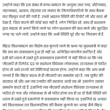
उन्होंने कहा कि इस संबंध में मगध प्रमंडल के आयुक्त तथा गया, औरेंगाबाद,
जहानाबाद, अरवल, रोहतास एवं नवादा के जिलाधिकारियों के साथ बैठक
कर विस्तृत चर्चा की गयी है. उनसे अद्यतन स्थिति की रिपोर्ट ली और स्वयं भी
देखा है. चिंता करने की कोई बात नहीं है. लोग निश्चिंत रहें. साथ ही प्रशासन
द्वारा माइक से अलर्ट किये जाने पर लोग प्रशासन की बात मानें और सुरक्षित
जगह पर चले जायें. उन्होने कहा कि अभी स्थिति पूरे तौर पर नियंत्रण में हैं.
बिहार विधानमंडल का विशेष सत्र बुलाये जाने के प्रश्न पर मुख्यमंत्री ने कहा
कि सत्र का सत्रावसान हुआ ही नहीं था. अनिश्चित कालीन स्थगित है और
इसी को ध्यान में रखते हुये सत्रावसान हमलोगों ने नहीं किया था कि जब
जीएसटी से रिलेटेड 122 वां संशोधन विधेयक लोकसभा, राज्यसभा से पारित
होगा तो आधे राज्यों को रेक्टिफाई करना होगा. उन्होंने कहा कि आप सभी
जानते हैं कि बिहार प्रारंभ से ही जीएसटी का समर्थक रहा है. जब यूपीए की
सरकार थी और अब जब एनडीए की सरकार आयी तब भी हमलोग उसका
समर्थन करते रहे हैं. इसलिये जब जीएसटी संशोधन विधेयक राज्यसभा से
पारित हो गया और लोकसभा से भी परित होना तय ही था तो वैसी स्थिति को
ध्यान में रखते हुये हमलोगो ने सत्रावसान नहीं किया था. इसलिये 16 अगस्त
को विधानसभा एवं विधानपरिषद की बैठक बुलाने का आग्रह मैंने बिहार