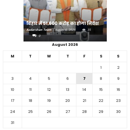
राजधानी प
बिहार में 51,600 करोड़ का होगा निवेश
करने का
Aadarshan Team
-
August 6, 2026
35
Aadarshan T
0
0
August 2026
M
T
W
T
F
S
S
1
2
3
4
5
6
7
8
9
10
11
12
13
14
15
16
17
18
19
20
21
22
23
24
25
26
27
28
29
30
31