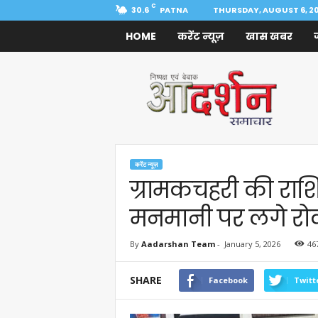
C
30.6
PATNA
THURSDAY, AUGUST 6, 2
HOME
करेंट न्यूज़
खास खबर
Aadarshan
Samachar
करेंट न्यूज़
ग्रामकचहरी की राश
मनमानी पर लगे रो
By
Aadarshan Team
-
January 5, 2026
46
SHARE
Facebook
Twitt