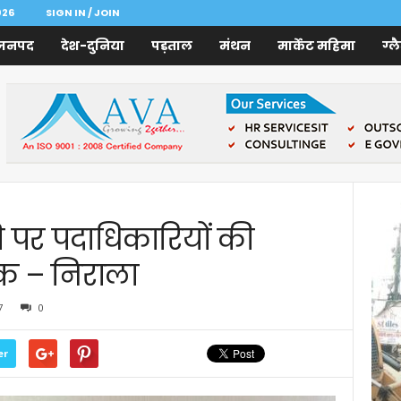
026
SIGN IN / JOIN
जनपद
देश-दुनिया
पड़ताल
मंथन
मार्केट महिमा
ग्ल
ि पर पदाधिकारियों की
क – निराला
7
0
er