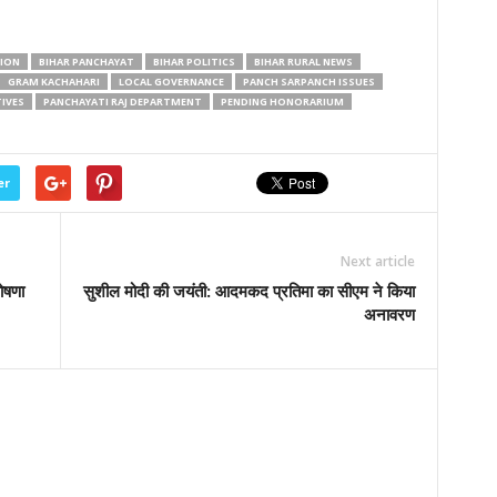
TION
BIHAR PANCHAYAT
BIHAR POLITICS
BIHAR RURAL NEWS
GRAM KACHAHARI
LOCAL GOVERNANCE
PANCH SARPANCH ISSUES
IVES
PANCHAYATI RAJ DEPARTMENT
PENDING HONORARIUM
er
Next article
घोषणा
सुशील मोदी की जयंती: आदमकद प्रतिमा का सीएम ने किया
अनावरण