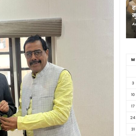
र
म
Aa
M
3
10
17
24
31