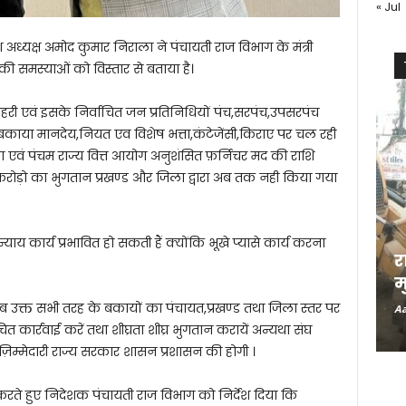
« Jul
श अध्यक्ष अमोद कुमार निराला ने पंचायती राज विभाग के मंत्री
 की समस्याओं को विस्तार से बताया है।
चहरी एवं इसके निर्वाचित जन प्रतिनिधियों पंच,सरपंच,उपसरपंच
ा बकाया मानदेय,नियत एव विशेष भत्ता,कंटेजेंसी,किराए पर चल रही
्ता एवं पंचम राज्य वित्त आयोग अनुशंसित फ़र्निचर मद की राशि
करोड़ो का भुगतान प्रखण्ड और जिला द्वारा अब तक नही किया गया
य कार्य प्रभावित हो सकती हैं क्योंकि भूखे प्यासे कार्य करना
र
म
िलंब उक्त सभी तरह के बकायों का पंचायत,प्रखण्ड तथा जिला स्तर पर
Aa
कार्रवाई करें तथा शीघ्रता शीघ्र भुगतान करायें अन्यथा संघ
िम्मेदारी राज्य सरकार शासन प्रशासन की होगी ।
ई करते हुए निदेशक पंचायती राज विभाग को निर्देश दिया कि