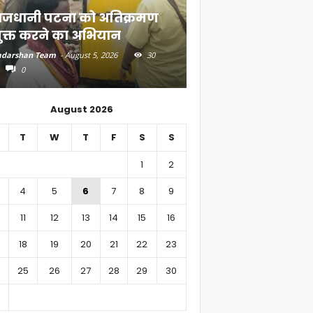
ाजधानी पटना को अतिक्रमण
दियारा के लोगों के ल
ुक्त करने का अभियान
स्टीमर सेवा
darshan Team
-
August 5, 2026
30
Aadarshan Team
-
August 4, 
0
0
August 2026
T
W
T
F
S
S
1
2
4
5
6
7
8
9
11
12
13
14
15
16
18
19
20
21
22
23
25
26
27
28
29
30