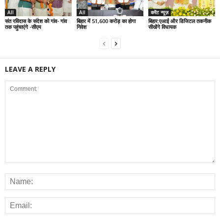
All
All
करेंट न्यूज़
संत रविदास के संदेश को गांव- गांव
बिहार में 51,600 करोड़ का होगा
बिहार:एआई और डिजिटल तकनीक
तक पहुंचाएंगे -सीएम
निवेश
सीखेंगे विधायक
LEAVE A REPLY