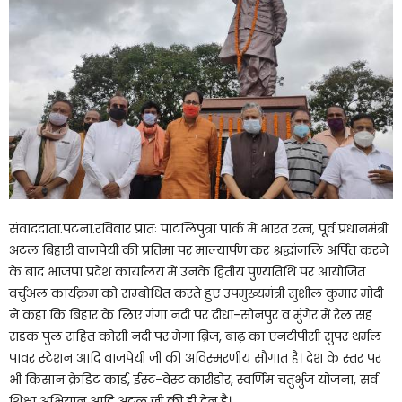
संवाददाता.पटना.रविवार प्रातः पाटलिपुत्रा पार्क में भारत रत्न, पूर्व प्रधानमंत्री
अटल बिहारी वाजपेयी की प्रतिमा पर माल्यार्पण कर श्रद्धांजलि अर्पित करने
के बाद भाजपा प्रदेश कार्यालय में उनके द्वितीय पुण्यतिथि पर आयोजित
वर्चुअल कार्यक्रम को सम्बोधित करते हुए उपमुख्यमंत्री सुशील कुमार मोदी
ने कहा कि बिहार के लिए गंगा नदी पर दीधा-सोनपुर व मुंगेर में रेल सह
सडक पुल सहित कोसी नदी पर मेगा ब्रिज, बाढ़ का एनटीपीसी सुपर थर्मल
पावर स्टेशन आदि वाजपेयी जी की अविस्मरणीय सौगात है। देश के स्तर पर
भी किसान क्रेडिट कार्ड, ईस्ट-वेस्ट कारीडोर, स्वर्णिम चतुर्भुज योजना, सर्व
शिक्षा अभियान आदि अटल जी की ही देन है।