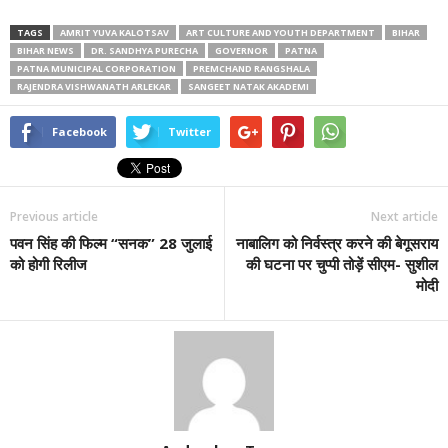
TAGS
AMRIT YUVA KALOTSAV
ART CULTURE AND YOUTH DEPARTMENT
BIHAR
BIHAR NEWS
DR. SANDHYA PURECHA
GOVERNOR
PATNA
PATNA MUNICIPAL CORPORATION
PREMCHAND RANGSHALA
RAJENDRA VISHWANATH ARLEKAR
SANGEET NATAK AKADEMI
Facebook
Twitter
Previous article
Next article
पवन सिंह की फिल्म “सनक” 28 जुलाई
नाबालिग को निर्वस्त्र करने की बेगूसराय
को होगी रिलीज
की घटना पर चुप्पी तोड़ें सीएम- सुशील
मोदी