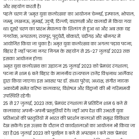
और सहयोग करती है।
पहले चरण में ‘अमृत युवा कलोत्सव’ का आयोजन चेन्नई, इम्फाल, भोपाल,
जम्मू, लखनऊ, मुम्बई, उडुपी, दिल्ली, वाराणसी और कलाडी में किया गया
था। दूसरे चरण का प्रारंभ मेघालय के शिलांग से हुआ था और अब तक यह
गंगटोक, अगरतला, रायपुर, पुदुचेरी, बोकारो, चंडीगढ़ और श्रीनगर में
आयोजित किया जा चुका है। अमृत युवा कलोत्सव का अगला पड़ाव पटना,
बिहार है जहाँ पटना नगर निगम के सहयोग से 25-27 जुलाई 2023 तक
इसका आयोजन होगा।
अमृत युवा कलोत्सव का उद्घाटन 25 जुलाई 2023 को प्रेमचंद रंगशाला,
पटना में शाम 6 बजे बिहार के माननीय राज्यपाल राजेंद्र विश्वनाथ आर्लेकर
द्वारा किया जाएगा। इस अवसर पर डॉ. संध्या पुरेचा, अध्यक्ष, संगीत नाटक
अकादेमी समेत वरिष्ठ कलाकार, विशेषज्ञ और विद्वानों की भी गरिमामयी
उपस्थिति रहेगी।
25 से 27 जुलाई, 2023 तक, प्रेमचंद रंगशाला में प्रतिदिन शाम 6 बजे से
कलाकार अपनी-अपनी प्रस्तुतियाँ देंगे। जहाँ आप देश की उभरती युवा
प्रतिभाओं की प्रस्तुतियों में भारत की प्रदर्शन कलाओं की समृद्ध विविधता
देख सकेंगे। इस उत्सव के दौरान दो कार्यशालाओं का आयोजन भी किया जा
रहा है।26 जुलाई 2023 को पूर्वाह्न 11 बजे से अपराह्न 1 बजे तक प्रेमचंद