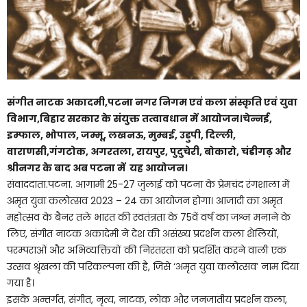
संगीत नाटक अकादमी,पटना नगर निगम एवं कला संस्कृति एवं युवा
विभाग,बिहार सरकार के संयुक्त तत्वावधान में आयोजन।चेन्नई,
इम्फाल, भोपाल, जम्मू, लखनऊ, मुम्बई, उडुपी, दिल्ली,
वाराणसी,गंगटोक, अगरतला, रायपुर, पुदुचेरी, बोकारो, चंडीगढ़ और
श्रीनगर के बाद अब पटना में यह आयोजन।
संवाददाता.पटना. आगामी 25-27 जुलाई को पटना के प्रेमचंद रंगशाला में
अमृत युवा कलोत्सव 2023 – 24 का आयोजन होगा। आजादी का अमृत
महोत्सव के बैनर तले भारत की स्वतंत्रता के 75वें वर्ष का जश्न मनाने के
लिए, संगीत नाटक अकादेमी ने देश की असंख्य प्रदर्शन कला शैलियों,
परम्पराओं और अभिव्यक्तियों की निरंतरता को प्रदर्शित करने वाली एक
उत्सव श्रृंखला की परिकल्पना की है, जिसे ‘अमृत युवा कलोत्सव’ नाम दिया
गया है।
इसके अन्तर्गत, संगीत, नृत्य, नाटक, लोक और जनजातीय प्रदर्शन कला,