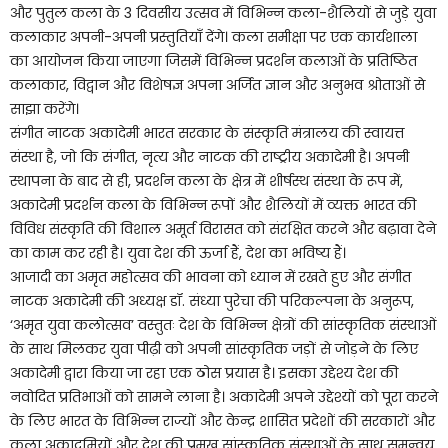
और पुतुल कला के 3 दिवसीय उत्सव में विभिन्न कला-शैलियों से जुड़े युवा
कलाकार अपनी-अपनी प्रस्तुतियाँ देंगे। कला समीक्षा पर एक कार्यशाला
का आयोजन किया जाएगा जिसमें विभिन्न प्रदर्शन कलाओं के प्रतिष्ठित
कलाकार, विद्वान और विशेषज्ञ अपना अर्जित ज्ञान और अनुभव श्रोताओं से
साझा करेंगे।
संगीत नाटक अकादेमी भारत सरकार के संस्कृति मंत्रालय की स्वायत्त
संस्था है, जो कि संगीत, नृत्य और नाटक की राष्ट्रीय अकादेमी है। अपनी
स्थापना के बाद से ही, प्रदर्शन कला के क्षेत्र में शीर्षस्थ संस्था के रूप में,
अकादेमी प्रदर्शन कला के विभिन्न रूपों और शैलियों में व्यक्त भारत की
विविध संस्कृति की विशाल अमूर्त विरासत को संरक्षित करने और बढ़ावा देने
का काम कर रही है। युवा देश की ऊर्जा हैं, देश का भविष्य हैं।
आजादी का अमृत महोत्सव की भावना को ध्यान में रखते हुए और संगीत
नाटक अकादेमी की अध्यक्ष डॉ. संध्या पुरेचा की परिकल्पना के अनुरूप,
‘अमृत युवा कलोत्सव’ वस्तुतः देश के विभिन्न क्षेत्रों की सांस्कृतिक संस्थाओं
के साथ मिलकर युवा पीढ़ी को अपनी सांस्कृतिक जड़ों से जोड़ने के लिए
अकादेमी द्वारा किया जा रहा एक ठोस प्रयास है। इसका उद्देश्य देश की
नवोदित प्रतिभाओं को सामने लाना है। अकादेमी अपने उद्देश्यों को पूरा करने
के लिए भारत के विभिन्न राज्यों और केन्द्र शासित प्रदेशों की सरकारों और
कला अकादमियों और देश की प्रमुख सांस्कृतिक संस्थाओं के साथ समन्वय