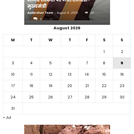
मुख्यमंत्री
पहुंचाएंग
Aadarshan Team
-
August 8, 2026
30
Aadarshan T
0
0
August 2026
M
T
W
T
F
S
S
1
2
3
4
5
6
7
8
9
10
11
12
13
14
15
16
17
18
19
20
21
22
23
24
25
26
27
28
29
30
31
« Jul