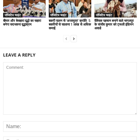
पॉजिटिव प्वाइंट
पॉजिटिव प्वाइंट
पॉजिटिव प्वाइंट
बीमार और बेसहारा वृद्धो का सहारा
बकरी पालन से ‘अजामूत्र’ क्रांति: 5
वैश्विक पहचान बनाने वाले भागलपुर
बनेगा सदभावना वृद्धाश्रम
बकरियों से सालाना 1 लाख से अधिक
के संजीव कुमार को ट्रूली इंडियन
कमाई
अवार्ड
LEAVE A REPLY