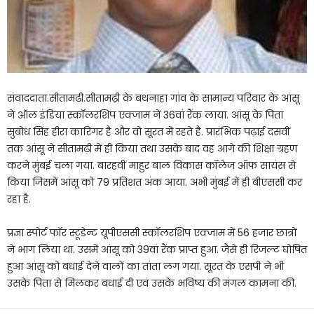
संवाददाता.सीतामढी.सीतामढ़ी के बथनाहा गांव के सामान्य परिवार के आंसू
ने ऑल इंडिया स्कॉलरशिप एक्जाम नें 36वां रैंक लाया. आंसू के पिता
सुबोध सिंह हीरा कारिगर है और वो सूरत में रहते है. प्रारंभिक पढ़ाई दसवीं
तक आंसू ने सीतामढ़ी में ही किया तथा उसके बाद वह आगे की शिक्षा ग्रहण
करने मुंबई चला गया. बारहवीं माहुर बाल विकास कॉलेज ऑफ सायंस से
किया जिसमें आंसू को 79 प्रतिशत अंक आया. अभी मुंबई में ही बीएससी कर
रहा है.
प्रज्ञा स्पोर्ट फॉर स्टूडेन्ट यूपीएससी स्कॉलरशिप एक्जाम में 56 हजार छात्रों
ने भाग लिया था. उसमें आंसू को 39वां रैंक प्राप्त हुआ. जैसे ही रिजल्ट घोषित
हुआ आंसू को बधाई देने वालों का तांता लग गया. सूरत के एसपी ने भी
उसके पिता से मिलकर बधाई दी एवं उसके भविष्य की मंगल कामना की.