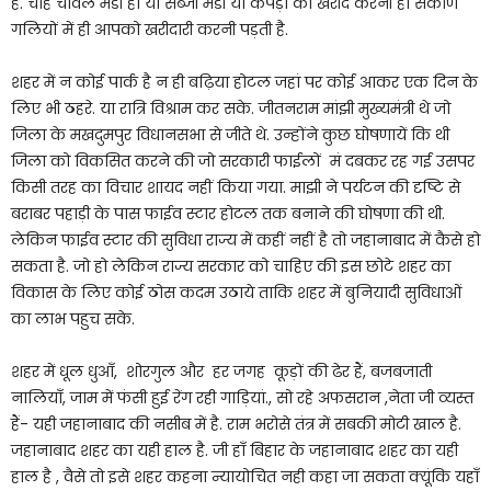
है. चाहे चावल मंडी हो या सब्जी मंडी या कपड़ा की खरीद करनी हो संकीर्ण
गलियों में ही आपको खरीदारी करनी पड़ती है.
शहर में न कोई पार्क है न ही बढ़िया होटल जहां पर कोई आकर एक दिन के
लिए भी ठहरे. या रात्रि विश्राम कर सके. जीतनराम मांझी मुख्यमंत्री थे जो
जिला के मखदुमपुर विधानसभा से जीते थे. उन्होंने कुछ घोषणायें कि थी
जिला को विकसित करने की जो सरकारी फाईलों मं दबकर रह गई उसपर
किसी तरह का विचार शायद नहीं किया गया. माझी ने पर्यटन की दृष्टि से
बराबर पहाड़ी के पास फाईव स्टार होटल तक बनाने की घोषणा की थी.
लेकिन फाईव स्टार की सुविधा राज्य में कहीं नहीं है तो जहानाबाद में कैसे हो
सकता है. जो हो लेकिन राज्य सरकार को चाहिए की इस छोटे शहर का
विकास के लिए कोई ठोस कदम उठाये ताकि शहर में बुनियादी सुविधाओं
का लाभ पहुच सके.
शहर में धूल धुआँ, शोरगुल और हर जगह कूड़ों की ढेर हैं, बजबजाती
नालियाँ, जाम में फंसी हुई रेंग रही गाड़ियां., सो रहे अफसरान ,नेता जी व्यस्त
हैं- यही जहानाबाद की नसीब में है. राम भरोसे तंत्र में सबकी मोटी खाल है.
जहानाबाद शहर का यही हाल है. जी हाँ बिहार के जहानाबाद शहर का यही
हाल है , वैसे तो इसे शहर कहना न्यायोचित नही कहा जा सकता क्यूंकि यहाँ