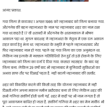
आंनंद प्रकाश.
गया जिला से काटकर 1 अगस्त 1986 को जहानाबाद को जिला बनाया गया.
औरंगजेब की बहन जहानआरा के नाम पर जहानाबाद शहर का नाम रखा
गया था.कहते है 17 वीं शताब्दी में औरंगजेब के शासनकाल में भीषण
आकाल पड़ा था. मुगल बादशाह ने जहानआरा के नेतृत्व में एक दल अकाल
राहत कार्य हेतु भेजा था. जहानआरा के स्मृति में पहले जहानआरबाद और
फिर जहानाबाद नाम हो गया. पहले यह गया जिला का एक अनुमंडल था.
लेकिन जब इलाके में नक्सल गतिविधियों तेज हुई तो इसे रोकने के लिए
जहानाबाद को जिला का दर्जा दे दिया गया. कंसारा नरसंहार के बाद यह
जिला बना. लेकिन 29 वर्षों बाद भी जहानाबाद में बुनियादी सुविधाओं का
अभाव साफ तौर पर दिखाई पड़ता है. नहीं बदली जहानाबाद की तस्वीर.
शहर को विकसित करने की किसी तरह कि योजना जहानाबाद में नहीं
दिखती.लोग अपना मकान जमीन खरीदकर बना तो लिए लेकिन शहर की
सभी गलियां संकीर्ण होती चली गई. शहर में कहीं पर भी जाम लगता है तो
पूरा आवागमन बाधित हो जाता है. संकीर्ण गलिया में शहर का मेन मार्केट भी