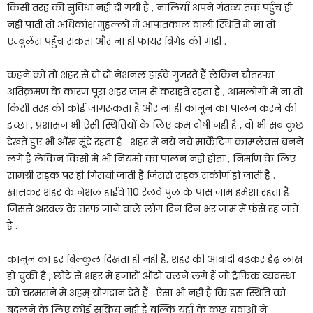
किसी तरह की सुविधा नही दी गयी है , नालियाँ अपने गंतव्य तक पहुँच ही
नही पाती तो अधिकांश मुहल्लों में आपातकाल वाली स्थिति में ना तो
एम्बुलेंस पहुँच सकता और ना ही फायर ब्रिगेड की गाड़ी .
कहने को तो शहर से दो दो नेशनल हाईवे गुजरते हैं लेकिन चौतरफा
अतिक्रमण के कारण पूरा शहर जाम से कराहते रहता है , आमलोगों में ना तो
किसी तरह की कोई जागरूकता है और ना ही कानून का पालन करने की
इच्छा , प्रशासन भी ऐसी स्थितियों के लिए कम दोषी नही है , वो भी सब कुछ
देखते हुए भी आँख मूंदे रहता है . शहर में नये नये मार्केटिंग काम्प्लेक्स बनने
लगे हैं लेकिन किसी में भी नियमों का पालन नही होता , निर्माण के लिए
सामग्री सड़क पर ही गिरायी जाती है जिससे सड़क संकीर्ण हो जाती है .
खासकर शहर के नेशल हाईवे 110 रेलवे पुल के पास जाम हमेशा रहता है
जिससे अरवल के तरफ जाने वाले लोग दिन दिन भर जाम में फंसे रह जाते
है .
कानून का डर बिल्कुल दिखता ही नही है. शहर की आबादी बढ़कर डेढ़ लाख
हो चुकी है , छोटे से शहर में हजारों ऑटो चलने लगे हैं जो ट्रैफिक व्यवस्था
को चरमराने में अहम् योगदान देते हैं . ऐसा भी नही है कि इस स्थिति को
बदलने के लिए कोई सक्रिय नही है बल्कि यहाँ के कुछ युवाओं ने