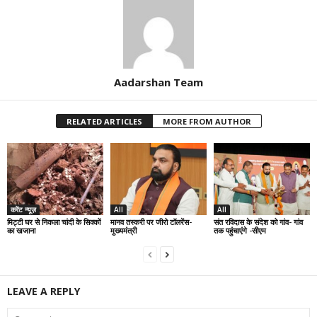
Aadarshan Team
RELATED ARTICLES
MORE FROM AUTHOR
करेंट न्यूज़
All
All
मिट्टी घर से निकला चांदी के सिक्कों
मानव तस्करी पर जीरो टॉलरेंस-
संत रविदास के संदेश को गांव- गांव
का खजाना
मुख्यमंत्री
तक पहुंचाएंगे -सीएम
LEAVE A REPLY