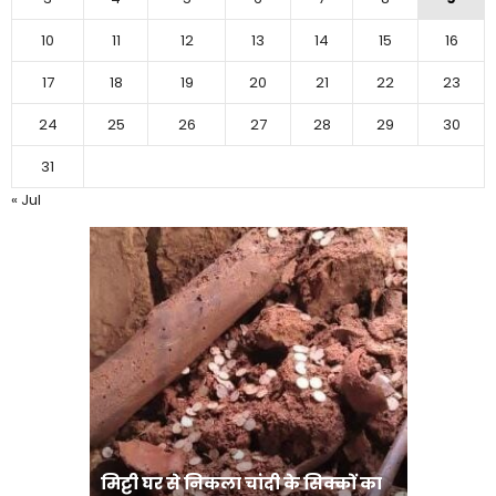
10
11
12
13
14
15
16
17
18
19
20
21
22
23
24
25
26
27
28
29
30
31
« Jul
मिट्टी घर से निकला चांदी के सिक्कों का
मानव तस्क