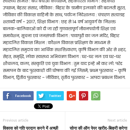
स्वास्थ्य समिति : बेटी बचाओ कार्यक्रम, सहकारिता विभाग : सहकारी
उपक्रम, बेहतर संसार, जीविका : बिहार के ग्रामीण इलाकों की बदलती सूरत,
जीविका की विकास वाहिनी के साथ, पर्यटन निदेशालय : चंपारण सत्याग्रह
शताब्दी वर्ष – 2017, शिक्षा विभाग : छह से 14 वर्ष आयुवर्ग के निशक्त
बालक-बालिकाओं को दी जा रही गुणवत्तापूर्ण जीवनपयोगी शिक्षा एवं
समावेशन, सूचना एवं जनसंपर्क विभाग : पावापुरी का जल मंदिर, बिहार
महादलित विकास मिशन : कौशल विकास प्रशिक्षण के माध्यम से
महादलित समुदाय का आर्थिक सशक्तिकरण, कृषि विभाग की ओर से शहर,
सेहत, समृद्धि, लोक स्वास्थ्य अभियंत्रण विभाग : घर-घर नल एवं घर-घर
शौचालय, कला, संस्कृति एवं युवा विभाग : तुम याद इन्हें भी कर लो. परेड
समापन के बाद पुरस्कारों की घोषणा की गई जिसमें, प्रथम पुरस्कार – कृषि
विभाग, द्वितीय पुरस्कार – जीविका, तृतीय पुरस्कार – आपदा प्रबंधन विभाग.
Facebook
Twitter
Previous article
Next article
विकास को गति प्रदान करने में अच्छी
सोना की ऑन पेपर खरीद-बिक्री करेगा