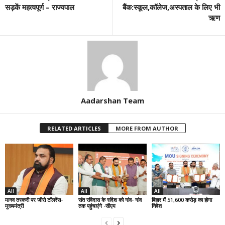
सड़कें महत्वपूर्ण – राज्यपाल
बैंक:स्कूल,कॉलेज,अस्पताल के लिए भी
ऋण
Aadarshan Team
RELATED ARTICLES
MORE FROM AUTHOR
All
All
All
मानव तस्करी पर जीरो टॉलरेंस-
संत रविदास के संदेश को गांव- गांव
बिहार में 51,600 करोड़ का होगा
मुख्यमंत्री
तक पहुंचाएंगे -सीएम
निवेश