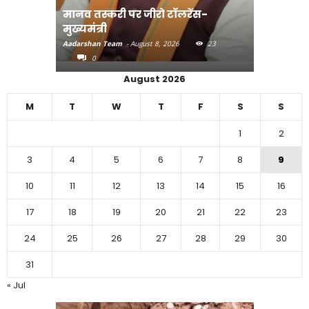
मानव तस्करी पर जीरो टॉलरेंस-
संत रविदा
मुख्यमंत्री
पहुंचाएंग
Aadarshan Team
-
August 8, 2026
23
Aadarshan T
0
0
August 2026
M
T
W
T
F
S
S
1
2
3
4
5
6
7
8
9
10
11
12
13
14
15
16
17
18
19
20
21
22
23
24
25
26
27
28
29
30
31
« Jul