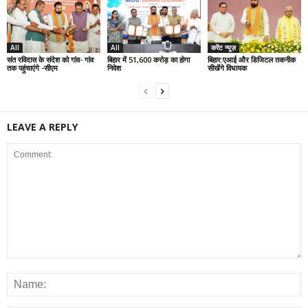
All
All
करेंट न्यूज़
संत रविदास के संदेश को गांव- गांव
बिहार में 51,600 करोड़ का होगा
बिहार:एआई और डिजिटल तकनीक
तक पहुंचाएंगे -सीएम
निवेश
सीखेंगे विधायक
LEAVE A REPLY