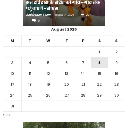
संत रविदास के संदेश को गांव- गांव तक
पहुंचाएंगे -सीएम
बिहार में 
Aadarshan Team
-
August 7, 2026
22
Aadarshan T
0
0
August 2026
M
T
W
T
F
S
S
1
2
3
4
5
6
7
8
9
10
11
12
13
14
15
16
17
18
19
20
21
22
23
24
25
26
27
28
29
30
31
« Jul