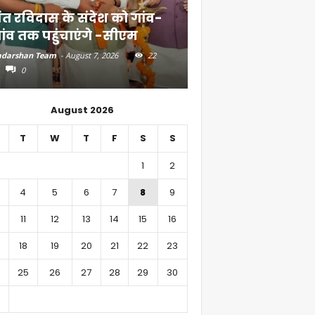
ंत रविदास के संदेश को गांव-
बिहार में 51,600 कर
ांव तक पहुंचाएंगे -सीएम
निवेश
darshan Team
-
August 7, 2026
22
Aadarshan Team
-
August 6, 
0
0
August 2026
T
W
T
F
S
S
1
2
4
5
6
7
8
9
11
12
13
14
15
16
18
19
20
21
22
23
25
26
27
28
29
30