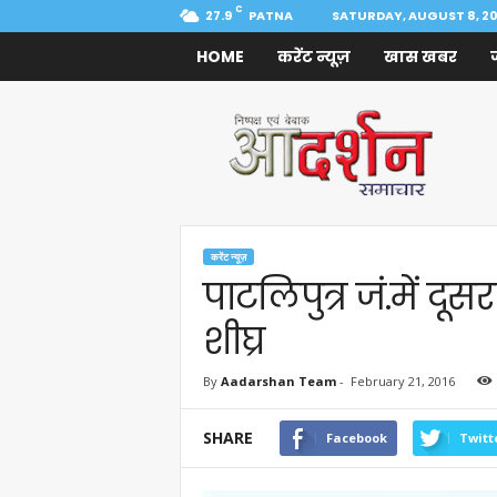
C
27.9
PATNA
SATURDAY, AUGUST 8, 2
HOME
करेंट न्यूज़
खास खबर
Aadarshan
Samachar
करेंट न्यूज़
पाटलिपुत्र जं.में दूसरा
शीघ्र
By
Aadarshan Team
-
February 21, 2016
SHARE
Facebook
Twitt