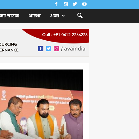
ैमर ग्राउन्ड
आस्था
अन्य