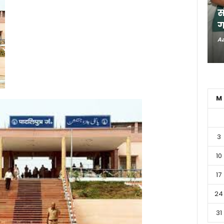
स
ग
Aa
M
3
10
17
24
31