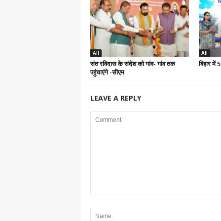
All
All
संत रविदास के संदेश को गांव- गांव तक
बिहार में
पहुंचाएंगे -सीएम
LEAVE A REPLY