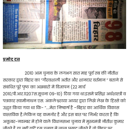
प्रमोद दत्त
2010 आम चुनाव के लगभग सात माह पूर्व तब की नीतीश
सरकार द्वारा बिहार का “गौरवशाली अतीत और शानदार वर्तमान “ बताने से
संबंधित पूरे पृष्ठ का अखबारों में विज्ञापन (22 मार्च
2010,पी.आर.11207स.सूचना 09-10) दिया गया था.इसमें प्रसिद्ध अर्थशास्त्री व
पत्रकार स्वामीनाथन एस. अंकलेश्वरय्या अय्यर द्वारा लिखे लेख के हिस्से को
उद्धृत किया गया था कि- “….मेरा निष्कर्ष है –बिहार का आर्थिक विकास
वास्तविक है.लेकिन यह कमजोर है और इस बात पर निर्भर करता है कि
अक्तूबर-नवम्बर में होने वाले विधानसभा चुनाव में मुख्यमंत्री नीतीश कुमार
जीतते हैं या नहीं.यदि इस चुनाव में लालू प्रसाद जीतते हैं तो बिहार पर