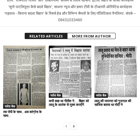
श्रेय. ‘राजनीति गॉसिप’ और ‘दरबारनामा’ कॉलम से विशेष पहचान. ईटीवी बिहार के चर्चित कार्यक्रम
‘सुनो पाटलिपुत्र कैसे बदले बिहार’, साधना न्यूज और हमार टीवी के टीआरपी ओरियेंटेड कार्यक्रम
‘पड़ताल - कितना बदला बिहार’ के रिसर्च हेड और विभिन्न चैनलों के लिए पॉलिटिकल पैनलिस्ट. संपर्क –
09431033460
RELATED ARTICLES
MORE FROM AUTHOR
फ्लैश बैक
फ्लैश बैक
कभी कहा था नीतीश ने…. बिहार को
लालू की जमानत को गुजराल की
लालू के आतंक से मुक्त कराऐंगे
साजिश बताया था मोदी ने
फ्लैश बैक
तब जेपी के साथ…अब कांग्रेस के
साथ…