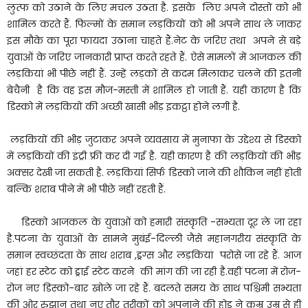
लुत्फ को उठाने के लिए मचल उठता है. इसके लिए अपने दोस्तों को भी
शामिल करते हैं. फिल्मों के समान लड़कियों को भी अपने साथ ले जाकर
इस मौके का पूरा फायदा उठाना चाहते हैं.नेट के जरिए तथा अपने से बड़े
युवाओं के जरिए जानकारी प्राप्त करते रहते हैं. ऐसे मामलों में आजकल की
लड़कियां भी पीछे नहीं हैं. उन्हें लड़कों से कदम मिलाकर चलने की इतनी
बेचैनी है कि वह इस मौज-मस्ती में शामिल हो जाती हैं. यही कारण है कि
डिस्को में लड़कियों की अच्छी खासी भीड़ इकट्ठा होने लगी है.
लड़कियों की भीड़ जुटाकर अपने व्यवसाय में मुनाफा के उद्देश्य से डिस्को
में लड़कियों की इंट्री फ्री कर दी गई है. यही कारण है की लड़कियों की भीड़
अक्सर देखी जा सकती है. लड़कियां सिर्फ डिस्को जाने की शौकिन नहीं होती
बल्कि शराब पीने में भी पीछे नहीं रहती हैं.
डिस्को आजकल के युवाओं को हमारी संस्कृति -सभ्यता दूर ले जा रहा
है.पटना के युवाओं के सामने मुबंई-दिल्ली जैसे महानगरीय संस्कृति के
समान स्वच्छंदता के साथ शराब ,ड्रग्स और लड़कियां परोसे जा रहे हैं. आज
जहां हर स्टेट को ड्राई स्टेट करने की मांग की जा रही है.वहीं पटना में रोज-
रोज नए डिस्को-बार खोले जा रहे हैं. बदलते समय के साथ पश्चिमी सभ्यता
की ओर रुझान तथा नए तौर तरीकों को अपनाने की होड़ ने कम्र उम्र से ही