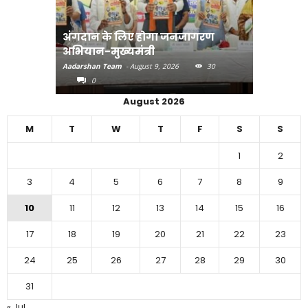
अंगदान के लिए होगा जनजागरण
मानव तस्क
अभियान-मुख्यमंत्री
मुख्यमंत्री
Aadarshan Team
-
August 9, 2026
30
Aadarshan T
0
0
August 2026
M
T
W
T
F
S
S
1
2
3
4
5
6
7
8
9
10
11
12
13
14
15
16
17
18
19
20
21
22
23
24
25
26
27
28
29
30
31
« Jul