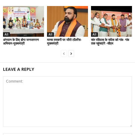
All
All
All
अंगदान के लिए होगा जनजागरण
मानव तस्करी पर जीरो टॉलरेंस-
संत रविदास के संदेश को गांव- गांव
अभियान-मुख्यमंत्री
मुख्यमंत्री
तक पहुंचाएंगे -सीएम
LEAVE A REPLY