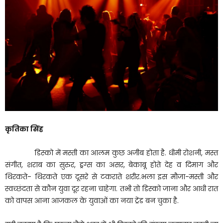
कृतिका सिंह
डिस्को में मस्ती का आलम कुछ अजीब होता है. धीमी रोशनी, मस्त
संगीत, शराब का सुरुर, ड्रग्स का असर, बेकाबू होते देह व दिमाग और
थिरकते- थिरकते एक दूसरे से टकराते शरीर.भला इस मौजा-मस्ती और
स्वच्छंदता से कौन युवा दूर रहना चाहेगा. तभी तो डिस्को जाना और आधी रात
को वापस आना आजकल के युवाओं का नया ट्रेंड बन चुका है.