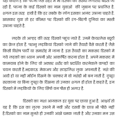
यही कारण है कि पटना जैसे शहर में भी डिस्को की संख्या लगातार बढती जा
रही है. पटना के कई डिस्को का नाम युवाओं की जुबान पर प्रचलित है.
शगल इस तरह हावी है कि हर तबके के लोग इसका आनंद उठाना चाहते हैं.
खासकर युवा तो हर कीमत पर डिस्को की रंग-बिरंगी दुनियां का मस्ती
उठाना चाहते है.
लड़के तो अल्हड़ की तरह डिस्को पहुंच जाते हैं. उनमें केयरलेस ब्यूटी
का क्रेज होता हैं. परन्तु लड़कियां डिस्को जाने की तैयारी वैसे करती हैं जैसे
किसी विशेष पार्टी या समारोह में जाना है. इस तैयारी का मकसद डिस्को में
गये लड़कों का ध्यान अपनी ओर आकर्षित करना होता है. अपने मकसद में
कामयाब होने के लिए वो अक्सर शरीर को प्रदर्शित करनेवाले कपड़ों का
चयन करती हैं.भड़काऊ मेकअप और स्टाइलिश लुक अपनाती हैं. नशे की
आदी हो या नहीं मॉर्डन दिखने के चक्कर में वो नशेड़ी भी बन जाती हैं. दुपट्टा
सरकाना या बिना दुपट्टा के दिखना तो उनका शगल ही होता है.कहते हैं, इन
डिस्को में लड़कियों के लिए सिर्फ वन पीस ही अलाउ है.
डिस्को का नशा आजकल हर युवा पर छाया हुआ है. आश्चर्य तो
यह है कि इस का लुत्फ उठाने में नवीं और दसवीं के छात्र भी पीछे नहीं
हैं.डिस्को का नाम सुनते ही उनकी आंखें चमक जाती है और उनका मन उस