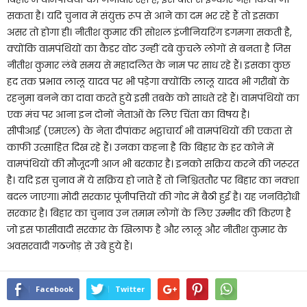
सकता है। यदि चुनाव में संयुक्त रूप से आने का दम भर रहे हैं तो इसका
असर तो होगा ही। नीतीश कुमार की सोशल इंजीनियरिंग डगमगा सकती है,
क्योंकि वामपंथियों का कैडर वोट उन्हीं दबे कुचले लोगों से बनता है जिस
नीतीश कुमार लंबे समय से महादलित के नाम पर साध रहे हैं। इसका कुछ
हद तक प्रभाव लालू यादव पर भी पड़ेगा क्योंकि लालू यादव भी गरीबों के
रहनुमा बनने का दावा करते हुये इसी तबके को साधते रहे हैं। वामपंथियों का
एक मंच पर आना इन दोनों नेताओं के लिए चिंता का विषय है।
सीपीआई (एमएल) के नेता दीपांकर भट्ठाचार्य भी वामपंथियों की एकता से
काफी उत्साहित दिख रहे हैं। उनका कहना है कि बिहार के हर कोने में
वामपंथियों की मौजूदगी आज भी बरकार है। इनको सक्रिय करने की जरूरत
है। यदि इस चुनाव में ये सक्रिय हो जाते हैं तो निश्चिततौर पर बिहार का नक्शा
बदल जाएगा। मोदी सरकार पूंजीपत्तियों की गोद में बैठी हुई है। यह जनविऱोधी
सरकार है। बिहार का चुनाव उन तमाम लोगों के लिए उम्मीद की किरण है
जो इस फासीवादी सरकार के खिलाफ है और लालू और नीतीश कुमार के
अवसरवादी गठजोड़ से उबे हुये हैं।
Facebook
Twitter