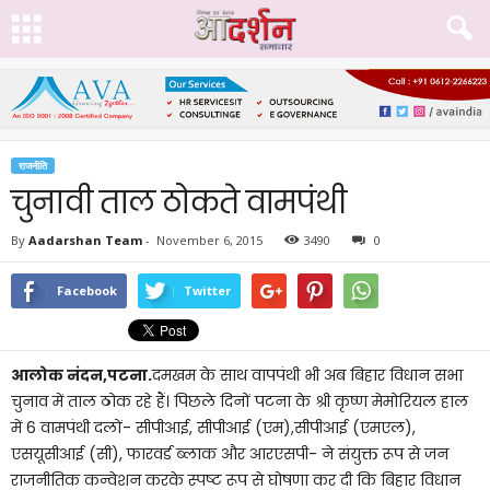
राजनीति
चुनावी ताल ठोकते वामपंथी
By
Aadarshan Team
-
November 6, 2015
3490
0
Facebook
Twitter
आलोक नंदन,पटना.
दमखम के साथ वापपंथी भी अब बिहार विधान सभा
चुनाव में ताल ठोक रहे हैं। पिछले दिनों पटना के श्री कृष्ण मेमोरियल हाल
में 6 वामपंथी दलों- सीपीआई, सीपीआई (एम),सीपीआई (एमएल),
एसयूसीआई (सी), फारवर्ड ब्लाक और आरएसपी- ने संयुक्त रूप से जन
राजनीतिक कन्वेशन करके स्पष्ट रूप से घोषणा कर दी कि बिहार विधान