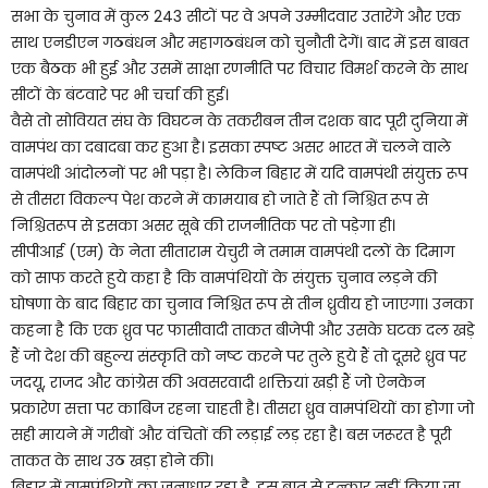
सभा के चुनाव में कुल 243 सीटों पर वे अपने उम्मीदवार उतारेंगे और एक
साथ एनडीएन गठबंधन और महागठबंधन को चुनौती देगें। बाद में इस बाबत
एक बैठक भी हुई और उसमें साक्षा रणनीति पर विचार विमर्श करने के साथ
सीटों के बंटवारे पर भी चर्चा की हुई।
वैसे तो सोवियत संघ के विघटन के तकरीबन तीन दशक बाद पूरी दुनिया में
वामपंथ का दबादबा कर हुआ है। इसका स्पष्ट असर भारत में चलने वाले
वामपंथी आंदोलनों पर भी पड़ा है। लेकिन बिहार में यदि वामपंथी संयुक्त रूप
से तीसरा विकल्प पेश करने में कामयाब हो जाते हैं तो निश्चित रूप से
निश्चितरूप से इसका असर सूबे की राजनीतिक पर तो पड़ेगा ही।
सीपीआई (एम) के नेता सीताराम येचुरी ने तमाम वामपंथी दलों के दिमाग
को साफ करते हुये कहा है कि वामपंथियों के संयुक्त चुनाव लड़ने की
घोषणा के बाद बिहार का चुनाव निश्चित रूप से तीन ध्रुवीय हो जाएगा। उनका
कहना है कि एक ध्रुव पर फासीवादी ताकत बीजेपी और उसके घटक दल खड़े
हैं जो देश की बहुल्य संस्कृति को नष्ट करने पर तुले हुये हैं तो दूसरे ध्रुव पर
जदयू, राजद और कांग्रेस की अवसरवादी शक्तियां खड़ी हैं जो ऐनकेन
प्रकारेण सत्ता पर काबिज रहना चाहती है। तीसरा ध्रुव वामपंथियों का होगा जो
सही मायने में गरीबों और वंचितों की लड़ाई लड़ रहा है। बस जरूरत है पूरी
ताकत के साथ उठ खड़ा होने की।
बिहार में वामपंथियों का जनाधार रहा है, इस बात से इन्कार नहीं किया जा