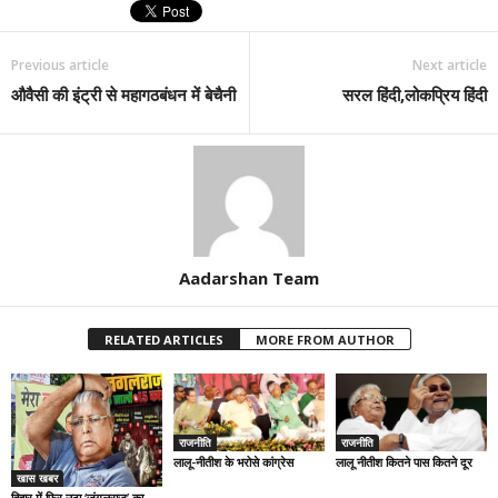
Previous article
Next article
औवैसी की इंट्री से महागठबंधन में बेचैनी
सरल हिंदी,लोकप्रिय हिंदी
Aadarshan Team
RELATED ARTICLES
MORE FROM AUTHOR
राजनीति
राजनीति
लालू-नीतीश के भरोसे कांग्रेस
लालू नीतीश कितने पास कितने दूर
खास खबर
बिहार में फिर उठा ‘जंगलराज’ का