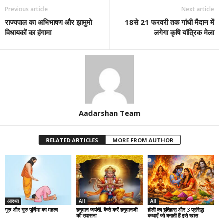
Previous article
Next article
राज्यपाल का अभिभाषण और झामुमो
18से 21 फरवरी तक गांधी मैदान में
विधायकों का हंगामा
लगेगा कृषि यांत्रिक मेला
Aadarshan Team
RELATED ARTICLES
MORE FROM AUTHOR
आस्था
All
All
गुरु और गुरु पूर्णिमा का महत्व
हनुमान जयंती: कैसे करें हनुमानजी
होली का इतिहास और 3 प्रसिद्ध
की उपासना
कथाएँ जो बनाती हैं इसे खास