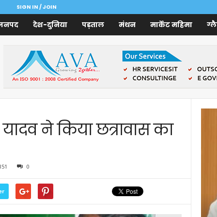
SIGN IN / JOIN
जनपद
देश-दुनिया
पड़ताल
मंथन
मार्केट महिमा
ग्ल
वी यादव ने किया छत्रावास का
851
0
er