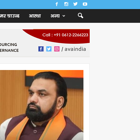
ैमर ग्राउन्ड
आस्था
अन्य