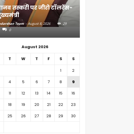
ानव तस्करी पर जीरो टॉलरेंस-
संत रविदास के संदे
ुख्यमंत्री
गांव तक पहुंचाएंगे
darshan Team
-
August 8, 2026
29
Aadarshan Team
-
August 7, 
0
0
August 2026
T
W
T
F
S
S
1
2
4
5
6
7
8
9
11
12
13
14
15
16
18
19
20
21
22
23
25
26
27
28
29
30