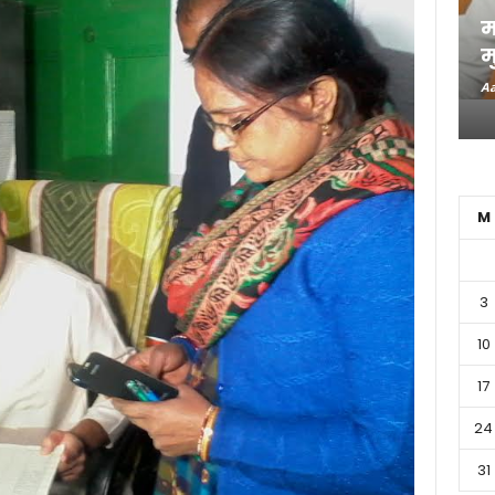
म
म
Aa
M
3
10
17
24
31