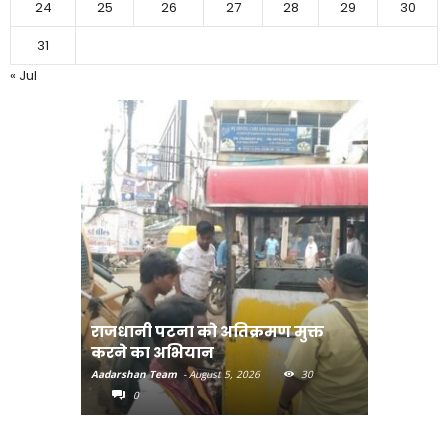
24
25
26
27
28
29
30
31
« Jul
राजधानी पटना को अतिक्रमण मुक्त
भोजपुरी हॉ
करने का अभियान
लुक जारी
Aadarshan Team
-
August 5, 2026
30
Aadarshan T
0
0