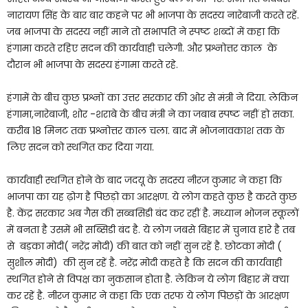
नारायण सिंह के बार बार कहने पर भी भाजपा के सदस्य नारेबाजी करते रहें.
जब भाजपा के सदस्य नहीं माने तो सभापति ने स्पष्ट शब्दों में कहा कि
हंगामा करते रहिए सदन की कार्यवाही चलेगी. और प्रश्नोत्तर काल के
दौरान भी भाजपा के सदस्य हंगामा करते रहे.
हंगामें के बीच कुछ प्रश्नों का उत्तर सरकार की ओर से मंत्री ने दिया. लेकिन
हंगामा,नारेबाजी, शोर -शराबे के बीच मंत्री ने का जबाब स्पष्ट नहीं हो सका.
करीब 18 मिनट तक प्रश्नोत्तर काल चला. बाद में भोजनावकाश तक के
लिए सदन को स्थगित कर दिया गया.
कार्यवाही स्थगित होने के बाद जदयू के सदस्य नीरज कुमार ने कहा कि
भाजपा का यह ढ़ोग है पिछड़ो का आरक्षण. ये लोग कहते कुछ है करते कुछ
है. केंद्र सरकार अब गैस की सब्बसिडी बंद कर रहीं है. मध्यान भोजन स्कूलों
में बनता है उसमें भी सब्सिडी बंद है. ये लोग जबसे बिहार में चुनाव हारे है तब
से बड़का मोदी( नरेंद्र मोदी) की बात को नहीं सुन रहें है. छोटका मोदी (
सुशील मोदी) की सुन रहें है. नरेंद्र मोदी कहते है कि सदन की कार्यवाही
स्थगित होने से विपक्ष का नुकसान होता है. लेकिन ये लोग बिहार में क्या
कर रहें है. नीरज कुमार ने कहा कि एक तरफ ये लोग पिछड़ों के आरक्षण