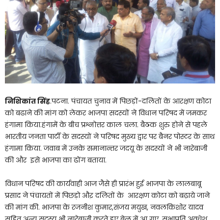
निशिकांत सिंह
.पटना. पंचायत चुनाव में पिछड़ों-दलितों के आरक्षण कोटा
को बढाने की मांग को लेकर भाजपा सदस्यों ने विधान परिषद में जमकर
हंगामा किया.हंगामें के बीच प्रश्नोत्तर काल चला. बैठक शुरु होने से पहले
भारतीय जनता पार्टी के सदस्यों ने परिषद मुख्य द्वार पर बैनर पोस्टर के साथ
हंगामा किया. जवाब में उनके समानान्तर जदयू के सदस्यों ने भी नारेबाजी
की और इसे भाजपा का ढोंग बताया.
विधान परिषद की कार्यवाही आज जैसे ही प्रारंभ हुई भाजपा के लालबाबू
प्रसाद ने पंचायतों में पिछड़ो औऱ दलितों के आरक्षण कोटा को बढ़ाये जाने
की मांग की. भाजपा के रजनीश कुमार,संजय मयुख, नवलकिशोर यादव
सहित अन्य सदस्य भी नारेबाजी करते हुए बेल में आ गए. सभापति अवधेश