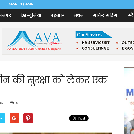
SIGN IN / JOIN
जनपद
देश-दुनिया
पड़ताल
मंथन
मार्केट महिमा
ग्ल
न की सुरक्षा को लेकर एक
863
0
er