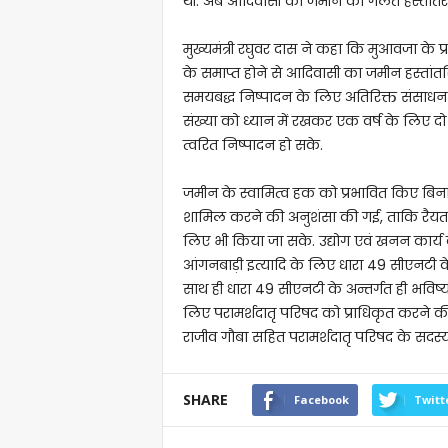
थी. अब आदिवासी की जमीन का गलत हस्तांतरण
मुख्यमंत्री रघुवर दास ने कहा कि मुआवजा के
के समाप्त होने से आदिवासी का जमीन हस्तांत
समयबद्ध निष्पादन के लिए अतिरिक्त संसाधन उ
संख्या को ध्यान में रखकर एक वर्ष के लिए 
त्वरित निष्पादन हो सके.
जमीन के स्वामित्व हक को प्रभावित किए बिना 
शामिल करने की अनुशंसा की गई, ताकि रैयत द्व
लिए भी किया जा सके. उद्योग एवं खनन कार्य 
आंगनबाड़ी इत्यादि के लिए धारा 49 सीएनटी क
साथ ही धारा 49 सीएनटी के अन्तर्गत ही भविष
लिए परामर्शदातृ परिषद को प्राधिकृत करने की 
राजीव गौबा सहित परामर्शदातृ परिषद के सदस्
SHARE
Facebook
Twitt