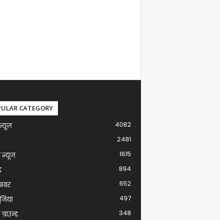
PULAR CATEGORY
4082
न्यूज़
2481
1615
ग न्यूज
894
द
652
खबर
497
ुनिया
348
ग्राउन्ड