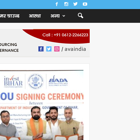
ैमर ग्राउन्ड
आस्था
अन्य