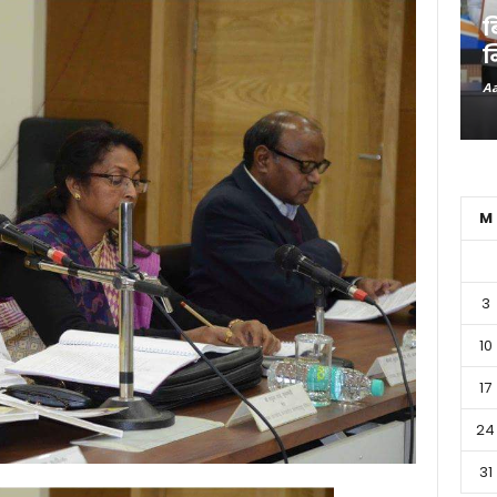
ब
न
Aa
M
3
10
17
24
31