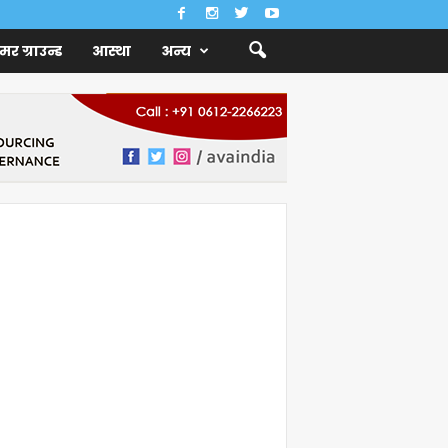
ैमर ग्राउन्ड
आस्था
अन्य