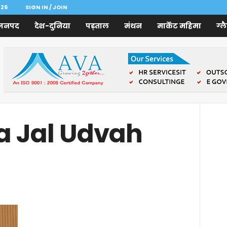
026
SIGN IN / JOIN
जनपद
देश-दुनिया
पड़ताल
मंथन
मार्केट महिमा
ग्ल
a Jal Udvah